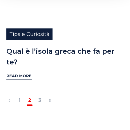
Tips e Curiosità
Qual è l’isola greca che fa per
te?
READ MORE
1
2
3