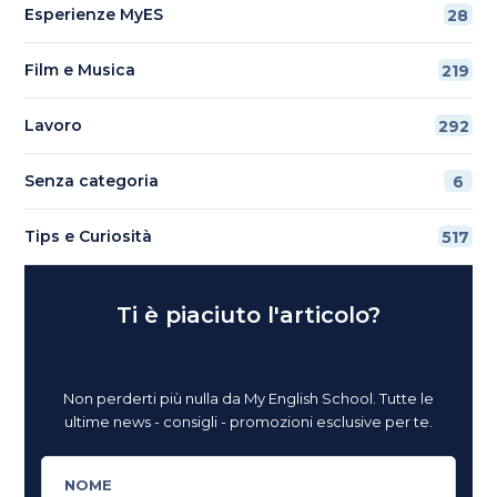
Esperienze MyES
28
Film e Musica
219
Lavoro
292
Senza categoria
6
Tips e Curiosità
517
Ti è piaciuto l'articolo?
Non perderti più nulla da My English School. Tutte le
ultime news - consigli - promozioni esclusive per te.