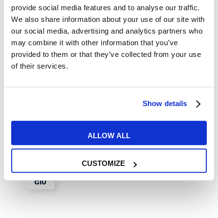
provide social media features and to analyse our traffic.
We also share information about your use of our site with
our social media, advertising and analytics partners who
may combine it with other information that you’ve
Tips e Curiosità
provided to them or that they’ve collected from your use
of their services.
In vacanza con Game of
Thrones
Show details
READ MORE
ALLOW ALL
CUSTOMIZE
09
GIU