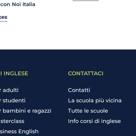
con Noi Italia
ORE
I INGLESE
CONTATTACI
r adulti
Contatti
r studenti
La scuola più vicina
r bambini e ragazzi
Tutte le scuole
sterclass
Info corsi di inglese
siness English