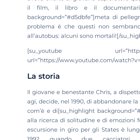
il film, il libro e il documentari
background=”#d5dbfe”]meta di pellegri
problema è che questi non sembrano r
all’autobus: alcuni sono mortali![/su_hig
[su_youtube url=”https://www.y
url=”https://www.youtube.com/watch?v
La storia
Il giovane e benestante Chris, a dispett
agi, decide, nel 1990, di abbandonare la f
com’è e di[su_highlight background=”#d5
alla ricerca di solitudine e di emozioni 
escursione in giro per gli States è lu
1992 quando due cacciatori r