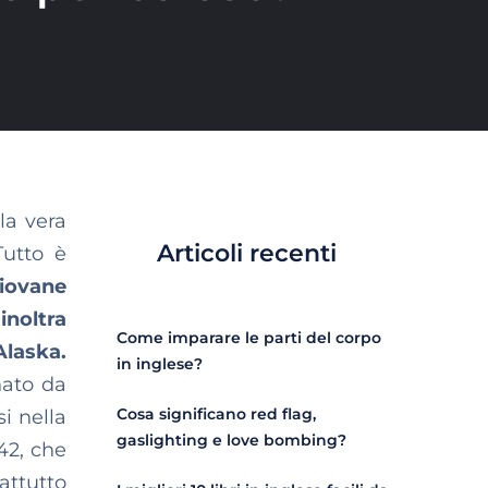
la vera
Articoli recenti
Tutto è
iovane
inoltra
Come imparare le parti del corpo
Alaska.
in inglese?
nato da
Cosa significano red flag,
i nella
gaslighting e love bombing?
42, che
attutto