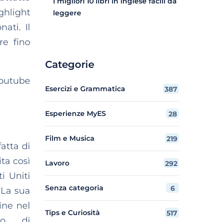
I migliori 10 libri in inglese facili da
hlight
leggere
ati. Il
re fino
Categorie
outube
Esercizi e Grammatica
387
Esperienze MyES
28
Film e Musica
219
atta di
ita così
Lavoro
292
i Uniti
Senza categoria
6
t]La sua
ine nel
Tips e Curiosità
517
no di