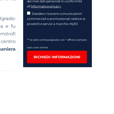
dei miei dati personali in conformità
all’
informativa privacy
.
Desidero ricevere comunicazioni
lgrado:
commerciali e promozionali relative ai
prodotti e servizi a marchio MyES
sa e fu
mitrofi
** le sedi contrassegnate con * offrono sempre
 centro
solo corsi online
maniera
RICHIEDI INFORMAZIONI