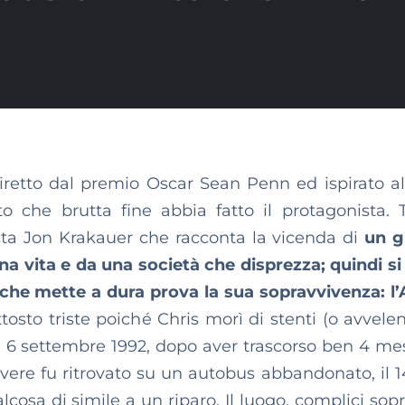
iretto dal premio Oscar Sean Penn ed ispirato al
to che brutta fine abbia fatto il protagonista. 
ista Jon Krakauer che racconta la vicenda di
un g
a vita e da una società che disprezza; quindi si 
e che mette a dura prova la sua sopravvivenza: l’
tosto triste poiché Chris morì di stenti (o avvele
il 6 settembre 1992, dopo aver trascorso ben 4 mes
avere fu ritrovato su un autobus abbandonato, il 1
cosa di simile a un riparo. Il luogo, complici sopr