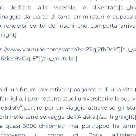
o dedicati alla vicenda, è diventato[su_hig
naggio da parte di tanti ammiratori e appassion
endersi conto dei rischi che comporta arriva
hlight]
outube.com/watch?v=Ziigj2fhRek”][su_y
=6ziqs9VCxpE”][/su_youtube]
o di un futuro lavorativo appagante e di una vita f
amiglia, i promettenti studi universitari e la sua v
dbfe”]partire per un viaggio attraverso gli Stat
forti nelle terre selvagge dell’Alaska.[/su_highligh
nga quasi 6000 chilometri ma, purtroppo, ha term
itrovano il corpo di Chris all’inter