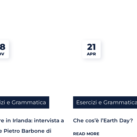
8
21
OV
APR
izi e Grammatica
Esercizi e Grammatic
e in Irlanda: intervista a
Che cos’è l’Earth Day?
 Pietro Barbone di
READ MORE