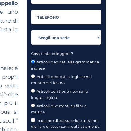
appello
 è uno
ture di
erto la
Cosa ti piace leggere?
Articoli dedicati alla grammatica
nale; è
inglese
 propri
Articoli dedicati a inglese nel
mondo del lavoro
a volta
Articoli con tips e new sulla
ciò che
lingua inglese
 più il
Articoli divertenti su film e
obus si
musica
scelli”
In quanto di età superiore ai 16 anni,
dichiaro di acconsentire al trattamento
chiano,