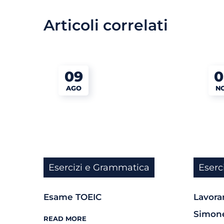
Articoli correlati
09
0
AGO
N
Esercizi e Grammatica
Eserc
Esame TOEIC
Lavorar
Simone
READ MORE