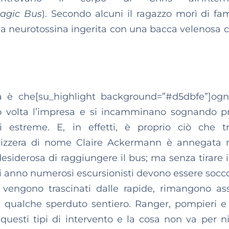
agic Bus
). Secondo alcuni il ragazzo morì di fa
una neurotossina ingerita con una bacca velenosa c
a è che[su_highlight background=”#d5dbfe”]og
ro volta l’impresa e si incamminano sognando p
ni estreme. E, in effetti, è proprio ciò che t
svizzera di nome Claire Ackermann è annegata
esiderosa di raggiungere il bus; ma senza tirare i
i anno numerosi escursionisti devono essere socco
i, vengono trascinati dalle rapide, rimangono ass
u qualche sperduto sentiero. Ranger, pompieri e 
uesti tipi di intervento e la cosa non va per n