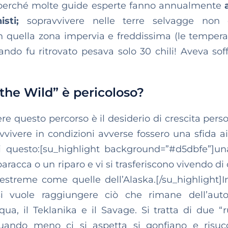
co perché molte guide esperte fanno annualmente
nisti;
sopravvivere nelle terre selvagge non
in quella zona impervia e freddissima (le tempera
ndo fu ritrovato pesava solo 30 chili! Aveva soff
o the Wild” è pericoloso?
re questo percorso è il desiderio di crescita perso
ivere in condizioni avverse fossero una sfida ai
di questo:[su_highlight background=”#d5dbfe”]un
racca o un riparo e vi si trasferiscono vivendo di 
i estreme come quelle dell’Alaska.[/su_highlight]In
, si vuole raggiungere ciò che rimane dell’aut
a, il Teklanika e il Savage. Si tratta di due “ru
 quando meno ci si aspetta si gonfiano e risuc