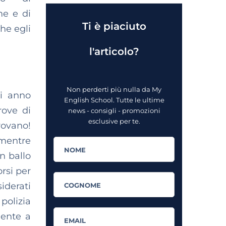
me e di
Ti è piaciuto
he egli
l'articolo?
Non perderti più nulla da My
ni anno
English School. Tutte le ultime
rove di
news - consigli - promozioni
esclusive per te.
rovano!
 mentre
n ballo
rsi per
iderati
polizia
iente a