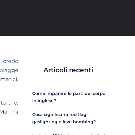
e, credo
Articoli recenti
 spiagge
matici,
Come imparare le parti del corpo
in inglese?
arti e,
 Ma, mi
Cosa significano red flag,
gaslighting e love bombing?