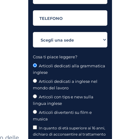
Cosa ti piace leggere?
Articoli dedicati alla grammatica
inglese
Articoli dedicati a inglese nel
mondo del lavoro
Articoli con tips e new sulla
lingua inglese
Articoli divertenti su film e
musica
In quanto di età superiore ai 16 anni,
dichiaro di acconsentire al trattamento
o delle