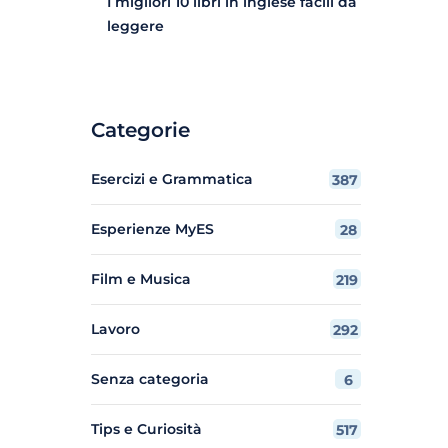
I migliori 10 libri in inglese facili da
leggere
Categorie
Esercizi e Grammatica
387
Esperienze MyES
28
Film e Musica
219
Lavoro
292
Senza categoria
6
Tips e Curiosità
517