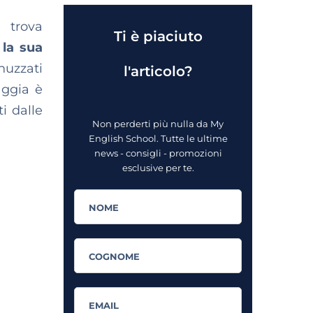
i trova
Ti è piaciuto
 la sua
nuzzati
l'articolo?
aggia è
i dalle
Non perderti più nulla da My
English School. Tutte le ultime
news - consigli - promozioni
esclusive per te.