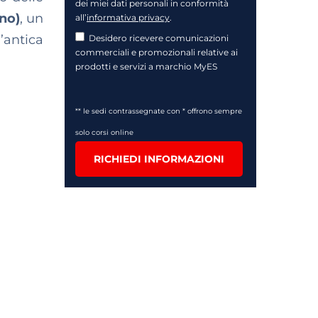
dei miei dati personali in conformità
no)
, un
all’
informativa privacy
.
’antica
Desidero ricevere comunicazioni
commerciali e promozionali relative ai
prodotti e servizi a marchio MyES
** le sedi contrassegnate con * offrono sempre
solo corsi online
RICHIEDI INFORMAZIONI