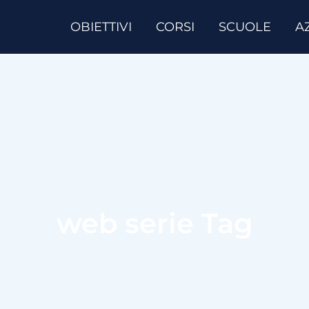
OBIETTIVI
CORSI
SCUOLE
A
web serie Tag