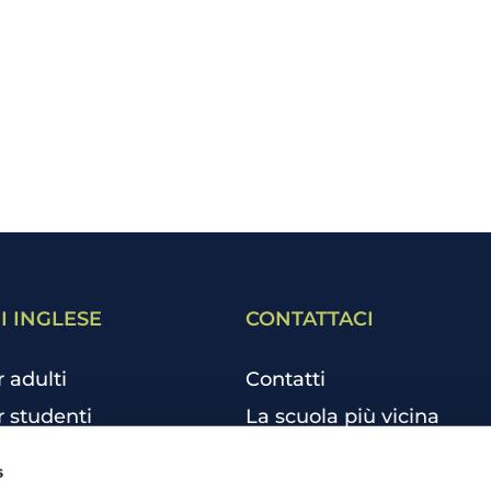
I INGLESE
CONTATTACI
r adulti
Contatti
r studenti
La scuola più vicina
r bambini e ragazzi
Tutte le scuole
s