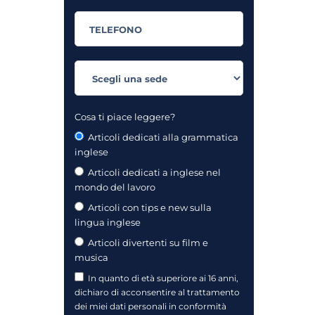
Cosa ti piace leggere?
Articoli dedicati alla grammatica
inglese
Articoli dedicati a inglese nel
mondo del lavoro
Articoli con tips e new sulla
lingua inglese
Articoli divertenti su film e
musica
In quanto di età superiore ai 16 anni,
dichiaro di acconsentire al trattamento
dei miei dati personali in conformità