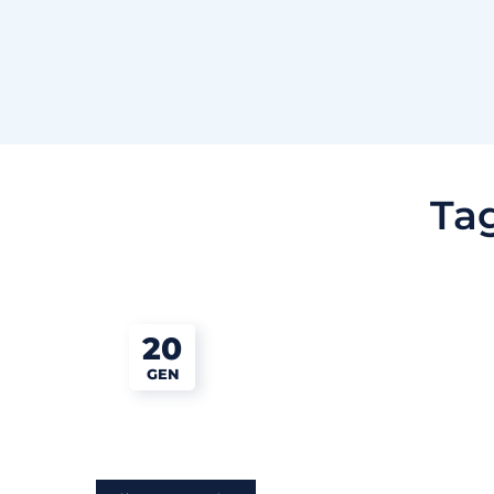
Ta
20
GEN