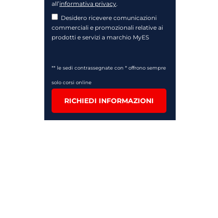
all’
informativa privacy
.
Desidero ricevere comunicazioni
commerciali e promozionali relative ai
prodotti e servizi a marchio MyES
** le sedi contrassegnate con * offrono sempre
solo corsi online
RICHIEDI INFORMAZIONI