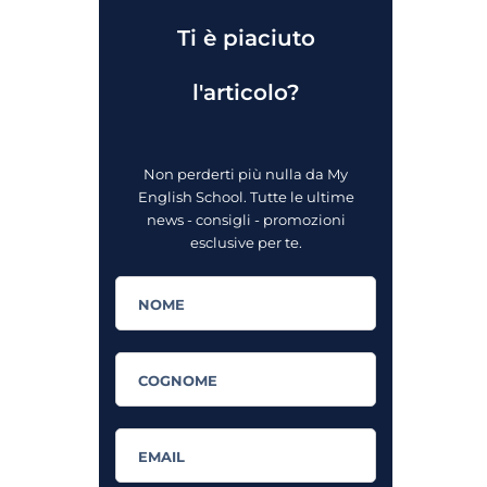
Ti è piaciuto
l'articolo?
Non perderti più nulla da My
English School. Tutte le ultime
news - consigli - promozioni
esclusive per te.