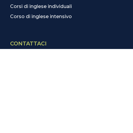
Corsi di inglese individuali
Corso di inglese intensivo
CONTATTACI
Contatti
La scuola più vicina
Tutte le scuole
Info corsi di inglese
SCOPRI DI PIÙ