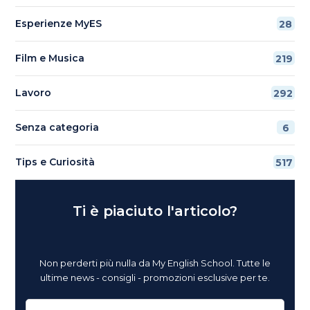
Esperienze MyES
28
Film e Musica
219
Lavoro
292
Senza categoria
6
Tips e Curiosità
517
Ti è piaciuto l'articolo?
Non perderti più nulla da My English School. Tutte le
ultime news - consigli - promozioni esclusive per te.