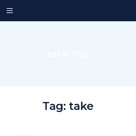
take Tag
Tag:
take