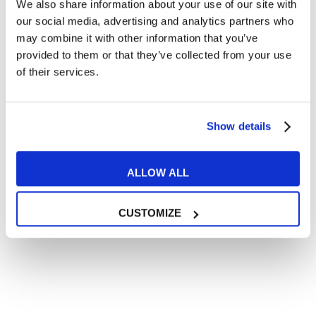
We also share information about your use of our site with
Articoli divertenti su film e musica
our social media, advertising and analytics partners who
In quanto di età superiore ai 16 anni, dichiaro di acconsentire
may combine it with other information that you’ve
al trattamento dei miei dati personali in conformità
provided to them or that they’ve collected from your use
all’
informativa privacy
.
of their services.
Desidero ricevere comunicazioni commerciali e promozionali
relative ai prodotti e servizi a marchio MyES
Show details
** le sedi contrassegnate con * offrono sempre solo corsi online
RICHIEDI INFORMAZIONI
ALLOW ALL
CUSTOMIZE