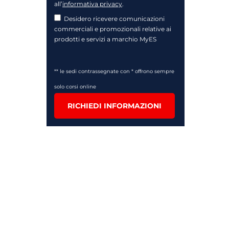
all’
informativa privacy
.
Desidero ricevere comunicazioni
commerciali e promozionali relative ai
prodotti e servizi a marchio MyES
** le sedi contrassegnate con * offrono sempre
solo corsi online
RICHIEDI INFORMAZIONI