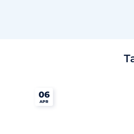
T
06
APR