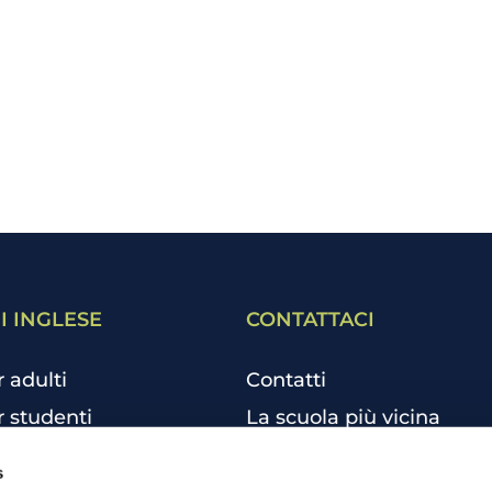
I INGLESE
CONTATTACI
r adulti
Contatti
r studenti
La scuola più vicina
r bambini e ragazzi
Tutte le scuole
s