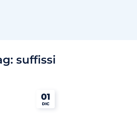
ag:
suffissi
01
DIC