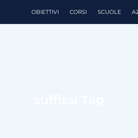
OBIETTIVI
CORSI
SCUOLE
A
suffissi Tag