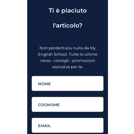
Ti è piaciuto
l'articolo?
Non perderti più nulla da My
English School. Tutte le ultime
news - consigli - promozioni
esclusive per te.