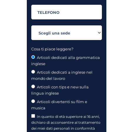
Cosa ti piace leggere?
Articoli dedicati alla grammatica
inglese
Articoli dedicati a inglese nel
mondo del lavoro
Articoli con tips e new sulla
lingua inglese
Articoli divertenti su film e
musica
In quanto di età superiore ai 16 anni,
dichiaro di acconsentire al trattamento
dei miei dati personali in conformità