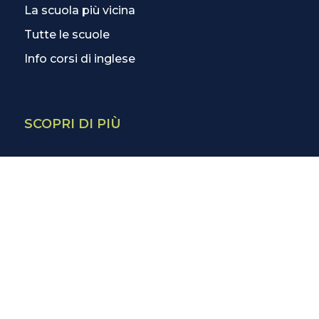
La scuola più vicina
Tutte le scuole
Info corsi di inglese
SCOPRI DI PIÙ
Magazine
3 Lezioni Omaggio
Welfare
Test di inglese
Convenzioni Nazionali