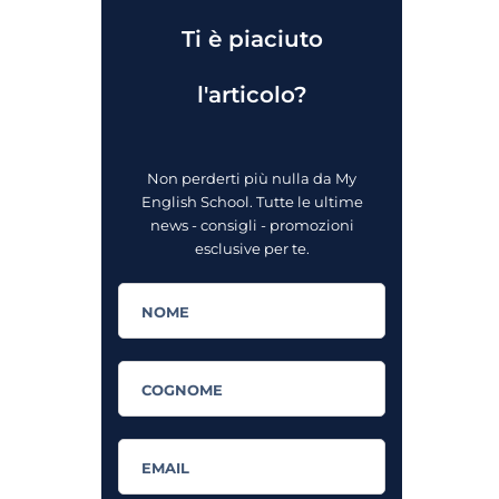
Ti è piaciuto
l'articolo?
Non perderti più nulla da My
English School. Tutte le ultime
news - consigli - promozioni
esclusive per te.