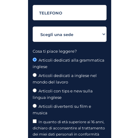
Cosa ti piace leggere?
Articoli dedicati alla grammatica
inglese
Articoli dedicati a inglese nel
mondo del lavoro
Articoli con tips e new sulla
lingua inglese
Articoli divertenti su film e
musica
In quanto di età superiore ai 16 anni,
dichiaro di acconsentire al trattamento
dei miei dati personali in conformità