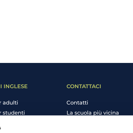
I INGLESE
CONTATTACI
r adulti
Contatti
r studenti
La scuola più vicina
r bambini e ragazzi
Tutte le scuole
s