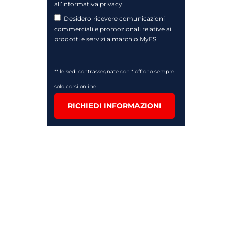
all’
informativa privacy
.
Desidero ricevere comunicazioni
commerciali e promozionali relative ai
prodotti e servizi a marchio MyES
** le sedi contrassegnate con * offrono sempre
solo corsi online
RICHIEDI INFORMAZIONI