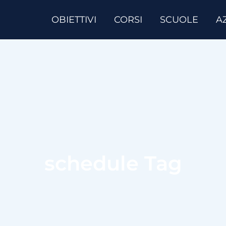
OBIETTIVI
CORSI
SCUOLE
A
schedule Tag