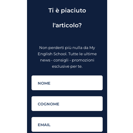
Ti è piaciuto
l'articolo?
Non perderti più nulla da My
English School. Tutte le ultime
news - consigli - promozioni
esclusive per te.