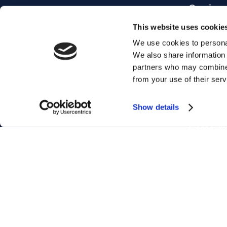
Corsi pe
CHI SIAMO
Corsi Ma
FRANCHISING
This website uses cookie
Corsi Bu
We use cookies to personal
LAVORA CON NOI
We also share information 
Inglese 
F.A.Q.
partners who may combine i
Ottieni 
DIVERSITY POLICY
from your use of their serv
Corsi di
MYES WORLD
Show details
Corsi di 
Corso di