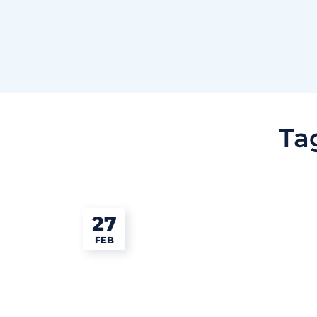
Ta
27
FEB