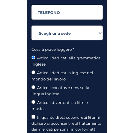
Cosa ti piace leggere?
Articoli dedicati alla grammatica
inglese
Articoli dedicati a inglese nel
mondo del lavoro
Articoli con tips e new sulla
lingua inglese
Articoli divertenti su film e
musica
In quanto di età superiore ai 16 anni,
dichiaro di acconsentire al trattamento
dei miei dati personali in conformità