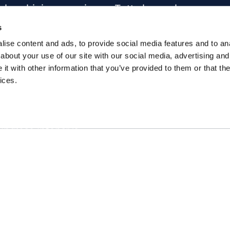
r bambini e ragazzi
Tutte le scuole
sterclass
Info corsi di inglese
s
siness English
ise content and ads, to provide social media features and to anal
about your use of our site with our social media, advertising and
per aziende
t with other information that you’ve provided to them or that the
una certificazione
ices.
 inglese online
inglese individuali
 inglese intensivo