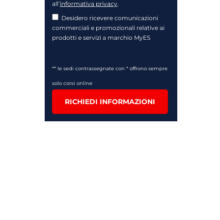
all’
informativa privacy
.
Desidero ricevere comunicazioni
commerciali e promozionali relative ai
prodotti e servizi a marchio MyES
** le sedi contrassegnate con * offrono sempre
solo corsi online
RICHIEDI INFORMAZIONI