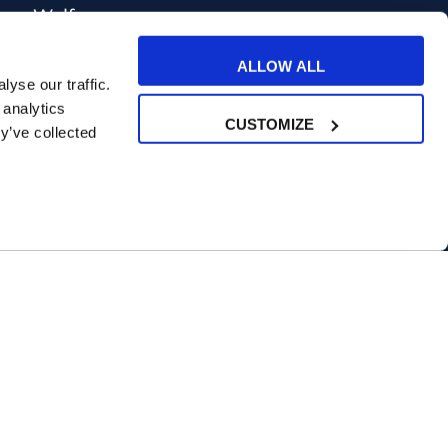
Welfare
Test di inglese
ALLOW ALL
Convenzioni Nazionali
yse our traffic.
 analytics
CUSTOMIZE
y’ve collected