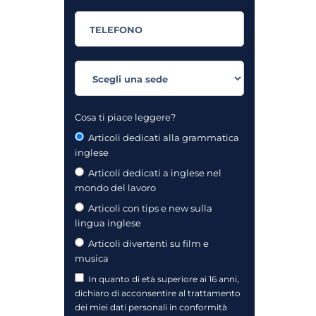
Cosa ti piace leggere?
Articoli dedicati alla grammatica
inglese
Articoli dedicati a inglese nel
mondo del lavoro
Articoli con tips e new sulla
lingua inglese
Articoli divertenti su film e
musica
In quanto di età superiore ai 16 anni,
dichiaro di acconsentire al trattamento
dei miei dati personali in conformità