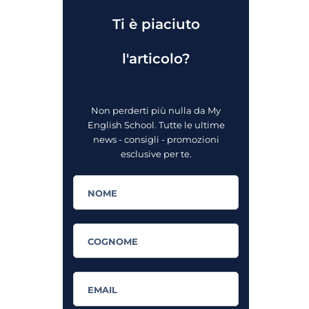
Ti è piaciuto
l'articolo?
Non perderti più nulla da My
English School. Tutte le ultime
news - consigli - promozioni
esclusive per te.