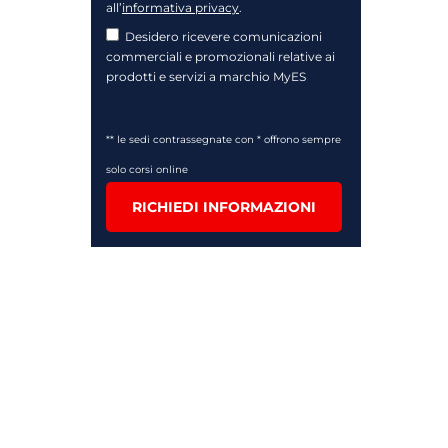
all’
informativa privacy
.
Desidero ricevere comunicazioni
commerciali e promozionali relative ai
prodotti e servizi a marchio MyES
** le sedi contrassegnate con * offrono sempre
solo corsi online
RICHIEDI INFORMAZIONI