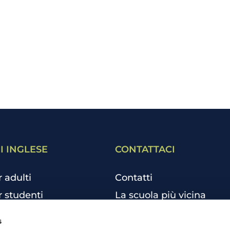
I INGLESE
CONTATTACI
r adulti
Contatti
r studenti
La scuola più vicina
r bambini e ragazzi
Tutte le scuole
s