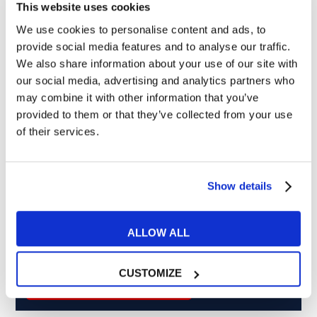
This website uses cookies
We use cookies to personalise content and ads, to
Cosa ti piace leggere?
provide social media features and to analyse our traffic.
We also share information about your use of our site with
Articoli dedicati alla grammatica inglese
our social media, advertising and analytics partners who
Articoli dedicati a inglese nel mondo del lavoro
may combine it with other information that you’ve
Articoli con tips e new sulla lingua inglese
provided to them or that they’ve collected from your use
Articoli divertenti su film e musica
of their services.
In quanto di età superiore ai 16 anni, dichiaro di acconsentire
al trattamento dei miei dati personali in conformità
all’
informativa privacy
.
Show details
Desidero ricevere comunicazioni commerciali e promozionali
relative ai prodotti e servizi a marchio MyES
ALLOW ALL
** le sedi contrassegnate con * offrono sempre solo corsi online
CUSTOMIZE
RICHIEDI INFORMAZIONI