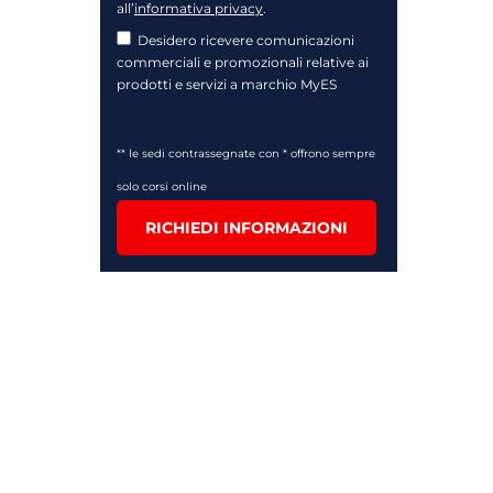
all’
informativa privacy
.
Desidero ricevere comunicazioni
commerciali e promozionali relative ai
prodotti e servizi a marchio MyES
** le sedi contrassegnate con * offrono sempre
solo corsi online
RICHIEDI INFORMAZIONI