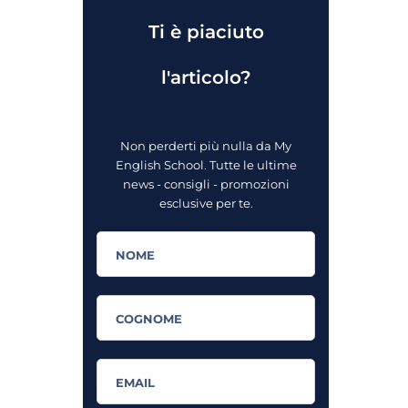
Ti è piaciuto
l'articolo?
Non perderti più nulla da My
English School. Tutte le ultime
news - consigli - promozioni
esclusive per te.