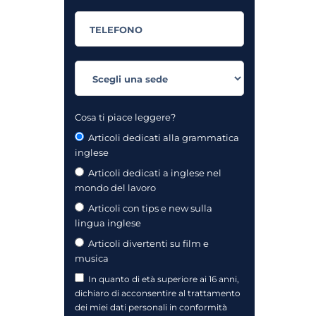
Cosa ti piace leggere?
Articoli dedicati alla grammatica
inglese
Articoli dedicati a inglese nel
mondo del lavoro
Articoli con tips e new sulla
lingua inglese
Articoli divertenti su film e
musica
In quanto di età superiore ai 16 anni,
dichiaro di acconsentire al trattamento
dei miei dati personali in conformità