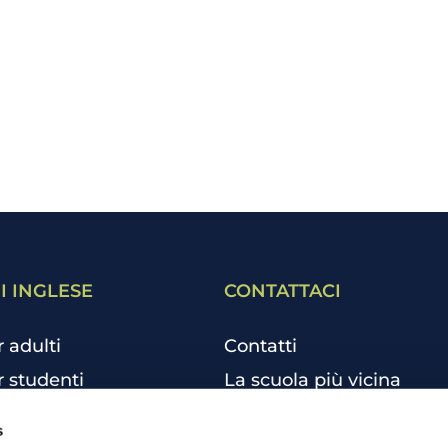
I INGLESE
CONTATTACI
r adulti
Contatti
r studenti
La scuola più vicina
r bambini e ragazzi
Tutte le scuole
s