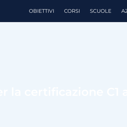
OBIETTIVI
CORSI
SCUOLE
A
r la certificazione C1