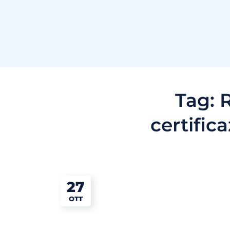
Tag:
R
certific
27
OTT