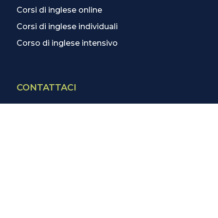
Corsi di inglese online
Corsi di inglese individuali
Corso di inglese intensivo
CONTATTACI
Contatti
La scuola più vicina
Tutte le scuole
Info corsi di inglese
SCOPRI DI PIÙ