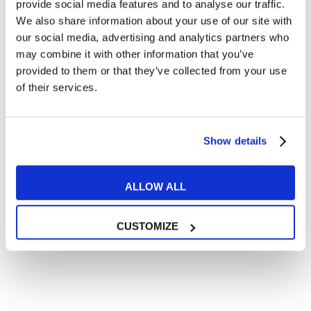
Articoli dedicati a inglese nel mondo del lavoro
provide social media features and to analyse our traffic.
We also share information about your use of our site with
Articoli con tips e new sulla lingua inglese
our social media, advertising and analytics partners who
Articoli divertenti su film e musica
may combine it with other information that you’ve
In quanto di età superiore ai 16 anni, dichiaro di acconsentire
provided to them or that they’ve collected from your use
al trattamento dei miei dati personali in conformità
of their services.
all’
informativa privacy
.
Desidero ricevere comunicazioni commerciali e promozionali
relative ai prodotti e servizi a marchio MyES
Show details
** le sedi contrassegnate con * offrono sempre solo corsi online
ALLOW ALL
RICHIEDI INFORMAZIONI
CUSTOMIZE