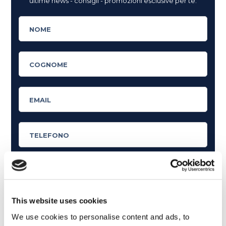
ultime news - consigli - promozioni esclusive per te.
Cosa ti piace leggere?
This website uses cookies
Articoli dedicati alla grammatica inglese
We use cookies to personalise content and ads, to