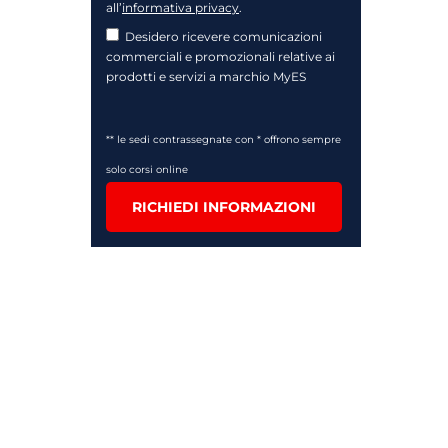
all’
informativa privacy
.
Desidero ricevere comunicazioni
commerciali e promozionali relative ai
prodotti e servizi a marchio MyES
** le sedi contrassegnate con * offrono sempre
solo corsi online
RICHIEDI INFORMAZIONI