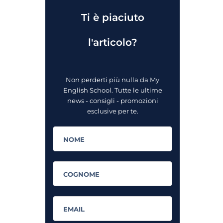
Ti è piaciuto
l'articolo?
Non perderti più nulla da My
English School. Tutte le ultime
news - consigli - promozioni
esclusive per te.