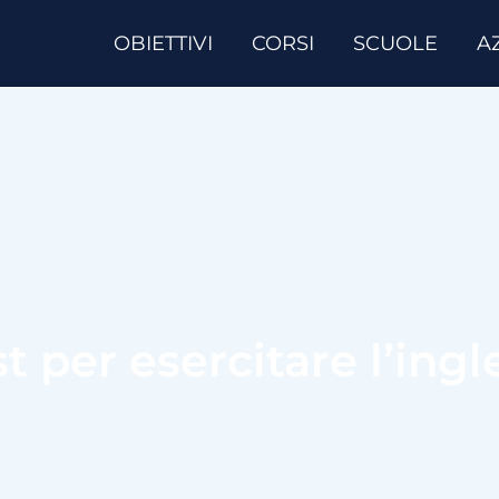
OBIETTIVI
CORSI
SCUOLE
A
t per esercitare l’ingl