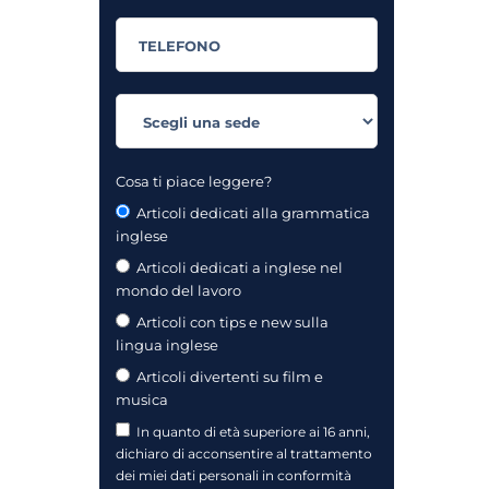
Cosa ti piace leggere?
Articoli dedicati alla grammatica
inglese
Articoli dedicati a inglese nel
mondo del lavoro
Articoli con tips e new sulla
lingua inglese
Articoli divertenti su film e
musica
In quanto di età superiore ai 16 anni,
dichiaro di acconsentire al trattamento
dei miei dati personali in conformità