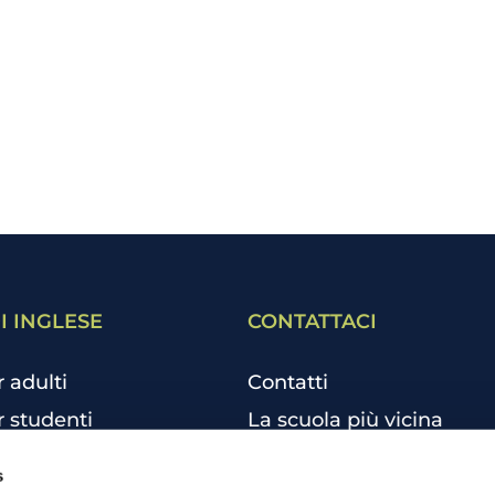
I INGLESE
CONTATTACI
r adulti
Contatti
r studenti
La scuola più vicina
r bambini e ragazzi
Tutte le scuole
s