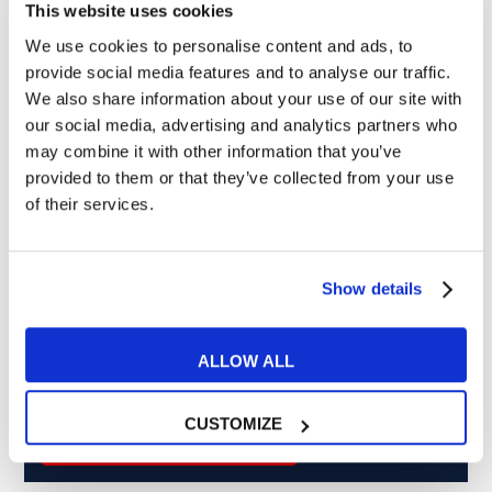
This website uses cookies
We use cookies to personalise content and ads, to
Cosa ti piace leggere?
provide social media features and to analyse our traffic.
We also share information about your use of our site with
Articoli dedicati alla grammatica inglese
our social media, advertising and analytics partners who
Articoli dedicati a inglese nel mondo del lavoro
may combine it with other information that you’ve
Articoli con tips e new sulla lingua inglese
provided to them or that they’ve collected from your use
Articoli divertenti su film e musica
of their services.
In quanto di età superiore ai 16 anni, dichiaro di acconsentire
al trattamento dei miei dati personali in conformità
all’
informativa privacy
.
Show details
Desidero ricevere comunicazioni commerciali e promozionali
relative ai prodotti e servizi a marchio MyES
ALLOW ALL
** le sedi contrassegnate con * offrono sempre solo corsi online
CUSTOMIZE
RICHIEDI INFORMAZIONI