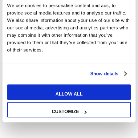
Cosa ti piace leggere?
We use cookies to personalise content and ads, to
provide social media features and to analyse our traffic.
Articoli dedicati alla grammatica inglese
We also share information about your use of our site with
Articoli dedicati a inglese nel mondo del lavoro
our social media, advertising and analytics partners who
Articoli con tips e new sulla lingua inglese
may combine it with other information that you’ve
Articoli divertenti su film e musica
provided to them or that they’ve collected from your use
of their services.
In quanto di età superiore ai 16 anni, dichiaro di acconsentire
al trattamento dei miei dati personali in conformità
all’
informativa privacy
.
Desidero ricevere comunicazioni commerciali e promozionali
Show details
relative ai prodotti e servizi a marchio MyES
ALLOW ALL
** le sedi contrassegnate con * offrono sempre solo corsi online
RICHIEDI INFORMAZIONI
CUSTOMIZE