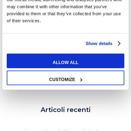
may combine it with other information that you’ve
Le frasi più belle di Muhammad
provided to them or that they’ve collected from your use
of their services.
Ali
READ MORE
Show details
ALLOW ALL
1
…
5
6
7
CUSTOMIZE
Articoli recenti