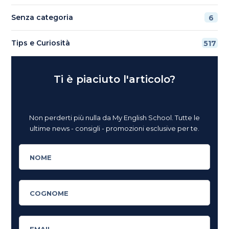
Senza categoria
6
Tips e Curiosità
517
Ti è piaciuto l'articolo?
Non perderti più nulla da My English School. Tutte le
ultime news - consigli - promozioni esclusive per te.