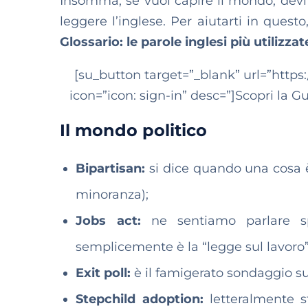
Insomma, se vuoi capire il mondo, devi 
leggere l’inglese. Per aiutarti in quest
Glossario: le parole inglesi più utilizzate
[su_button target=”_blank” url=”https:
icon=”icon: sign-in” desc=”]Scopri la Gu
Il mondo politico
Bipartisan:
si dice quando una cosa è 
minoranza);
Jobs act:
ne sentiamo parlare 
semplicemente è la “legge sul lavoro”
Exit poll:
è il famigerato sondaggio su
Stepchild adoption:
letteralmente st