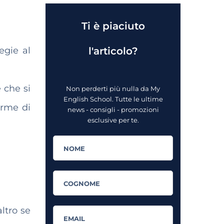
Ti è piaciuto
egie al
l'articolo?
 che si
Non perderti più nulla da My
English School. Tutte le ultime
orme di
news - consigli - promozioni
esclusive per te.
ltro se