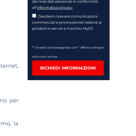
dei miei dati personali in conformità
all’
informativa privacy
.
Desidero ricevere comunicazioni
commerciali e promozionali relative ai
prodotti e servizi a marchio MyES
** le sedi contrassegnate con * offrono sempre
solo corsi online
ternet,
RICHIEDI INFORMAZIONI
ano per
rmo, la