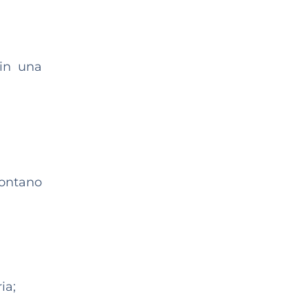
 in una
lontano
ia;