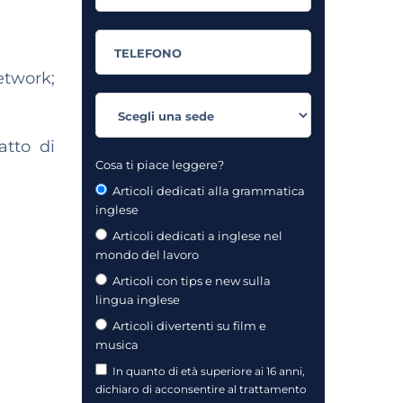
etwork;
atto di
Cosa ti piace leggere?
Articoli dedicati alla grammatica
inglese
Articoli dedicati a inglese nel
mondo del lavoro
Articoli con tips e new sulla
lingua inglese
Articoli divertenti su film e
musica
In quanto di età superiore ai 16 anni,
dichiaro di acconsentire al trattamento