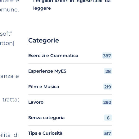
ltare e
I migliori 10 libri in inglese facili da
leggere
comune.
soft”
Categorie
utton]
Esercizi e Grammatica
387
Esperienze MyES
28
ranza e
Film e Musica
219
ratta;
Lavoro
292
Senza categoria
6
Tips e Curiosità
517
lità di