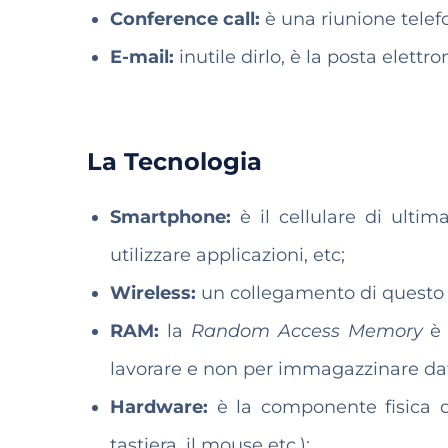
Conference call:
è una riunione telef
E-mail:
inutile dirlo, è la posta elettro
La Tecnologia
Smartphone:
è il cellulare di ulti
utilizzare applicazioni, etc;
Wireless:
un collegamento di questo 
RAM:
la
Random Access Memory
è
lavorare e non per immagazzinare dat
Hardware:
è la componente fisica d
tastiera, il mouse etc.);