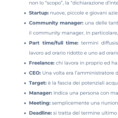
non lo “scopo”, la “dichiarazione d’int
Startup:
nuove, piccole e giovani az
Community manager:
una delle tant
il community manager, in particolare, 
Part time/full time:
termini diffusi
lavoro ad orario ridotto e uno ad orari
Freelance:
chi lavora in proprio ed ha
CEO:
Una volta era l’amministratore d
Target:
è la fascia dei potenziali acq
Manager:
Indica una persona con man
Meeting:
semplicemente una riunione,
Deadline:
si tratta del termine ultim