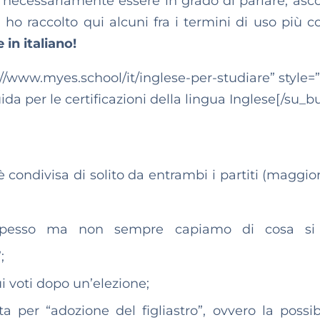
necessariamente essere in grado di parlare, asco
o, ho raccolto qui alcuni fra i termini di uso più 
 in italiano!
//www.myes.school/it/inglese-per-studiare” style=”
ida per le certificazioni della lingua Inglese[/su_b
condivisa di solito da entrambi i partiti (maggio
spesso ma non sempre capiamo di cosa si t
;
i voti dopo un’elezione;
a per “adozione del figliastro”, ovvero la possibi