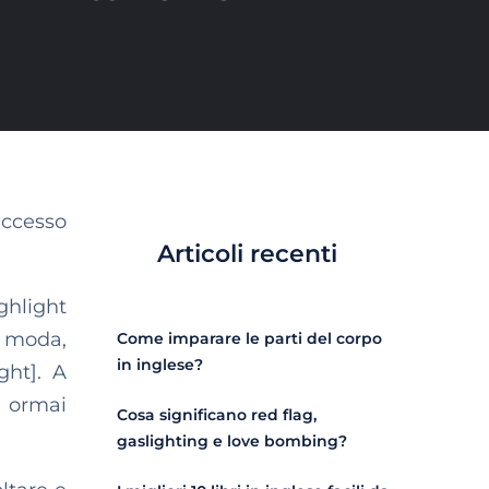
uccesso
Articoli recenti
ghlight
a moda,
Come imparare le parti del corpo
in inglese?
ght]. A
o ormai
Cosa significano red flag,
gaslighting e love bombing?