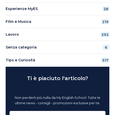
Esperienze MyES
28
Film e Musica
219
Lavoro
292
Senza categoria
6
Tips e Curiosità
517
Ti è piaciuto l'articolo?
Non perderti più nulla da My English School. Tutte le
ultime news - consigli - promozioni esclusive per te.