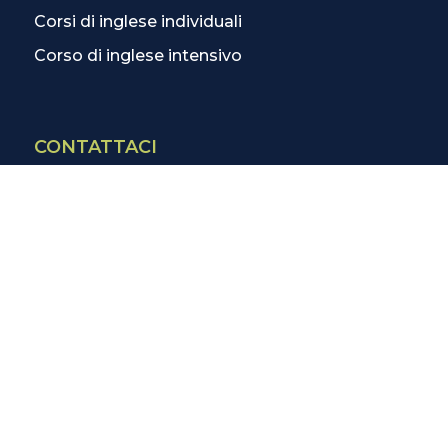
Corsi di inglese individuali
Corso di inglese intensivo
CONTATTACI
Contatti
La scuola più vicina
Tutte le scuole
Info corsi di inglese
SCOPRI DI PIÙ