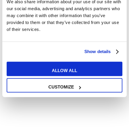
We also share information about your use of our site with
Articoli divertenti su film e musica
our social media, advertising and analytics partners who
In quanto di età superiore ai 16 anni, dichiaro di acconsentire
may combine it with other information that you’ve
al trattamento dei miei dati personali in conformità
provided to them or that they’ve collected from your use
all’
informativa privacy
.
of their services.
Desidero ricevere comunicazioni commerciali e promozionali
relative ai prodotti e servizi a marchio MyES
Show details
** le sedi contrassegnate con * offrono sempre solo corsi online
RICHIEDI INFORMAZIONI
ALLOW ALL
CUSTOMIZE