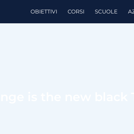
OBIETTIVI
CORSI
SCUOLE
A
nge is the new black