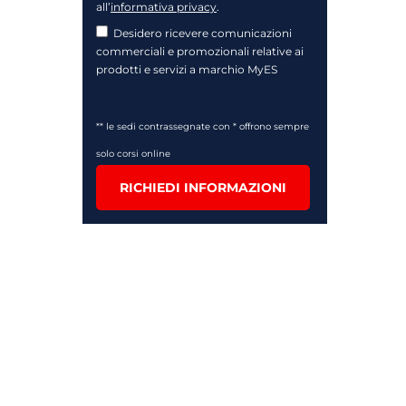
all’
informativa privacy
.
Desidero ricevere comunicazioni
commerciali e promozionali relative ai
prodotti e servizi a marchio MyES
** le sedi contrassegnate con * offrono sempre
solo corsi online
RICHIEDI INFORMAZIONI