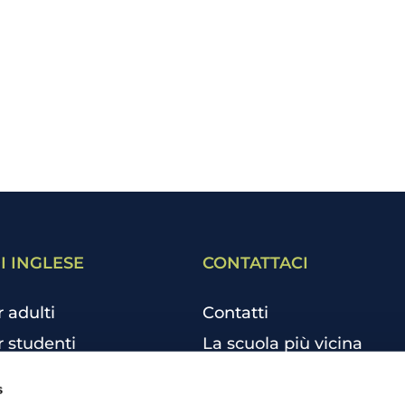
I INGLESE
CONTATTACI
r adulti
Contatti
r studenti
La scuola più vicina
r bambini e ragazzi
Tutte le scuole
s