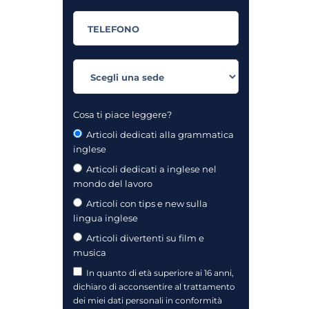
Cosa ti piace leggere?
Articoli dedicati alla grammatica
inglese
Articoli dedicati a inglese nel
mondo del lavoro
Articoli con tips e new sulla
lingua inglese
Articoli divertenti su film e
musica
In quanto di età superiore ai 16 anni,
dichiaro di acconsentire al trattamento
dei miei dati personali in conformità