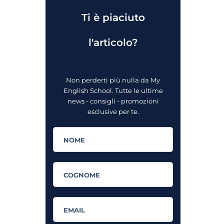
Ti è piaciuto
l'articolo?
Non perderti più nulla da My
English School. Tutte le ultime
news - consigli - promozioni
esclusive per te.