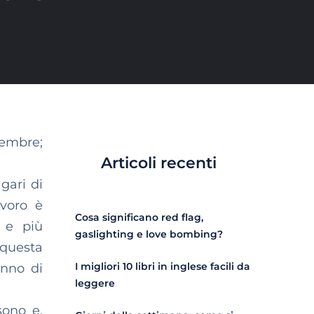
ttembre;
Articoli recenti
gari di
avoro è
Cosa significano red flag,
 e più
gaslighting e love bombing?
 questa
I migliori 10 libri in inglese facili da
anno di
leggere
ono e,