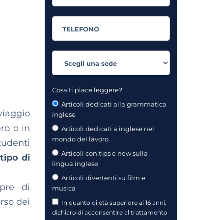
Cosa ti piace leggere?
Articoli dedicati alla grammatica
viaggio
inglese
ro o in
Articoli dedicati a inglese nel
mondo del lavoro
tudenti
Articoli con tips e new sulla
tipo di
lingua inglese
Articoli divertenti su film e
mpre di
musica
orso dei
In quanto di età superiore ai 16 anni,
dichiaro di acconsentire al trattamento