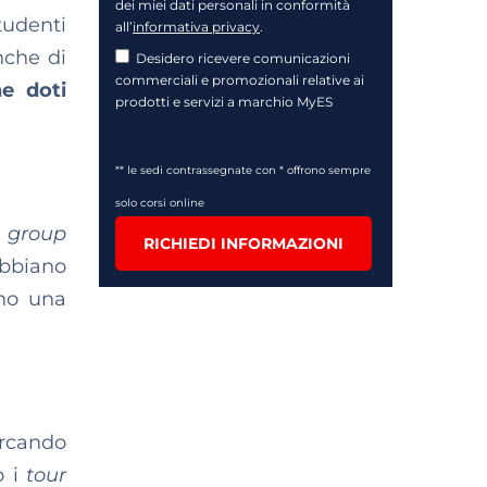
dei miei dati personali in conformità
tudenti
all’
informativa privacy
.
nche di
Desidero ricevere comunicazioni
commerciali e promozionali relative ai
e doti
prodotti e servizi a marchio MyES
** le sedi contrassegnate con * offrono sempre
solo corsi online
i
group
RICHIEDI INFORMAZIONI
bbiano
ano una
rcando
o i
tour