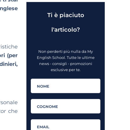
inglese
Ti è piaciuto
l'articolo?
istiche
Non perderti più nulla da My
ri (per
English School. Tutte le ultime
inieri,
news - consigli - promozioni
esclusive per te.
rsonale
tor
che