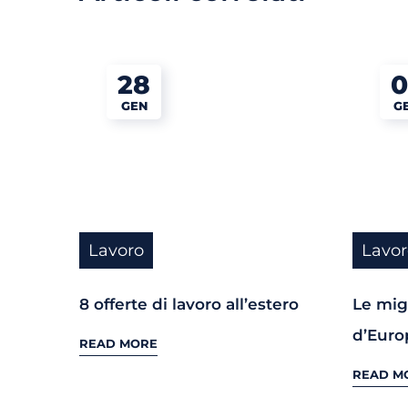
28
0
GEN
G
Lavoro
Lavor
8 offerte di lavoro all’estero
Le migl
d’Euro
READ MORE
READ M