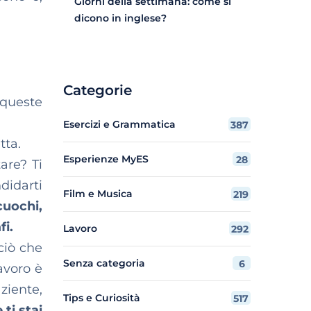
Giorni della settimana: come si
dicono in inglese?
Categorie
: queste
Esercizi e Grammatica
387
tta.
Esperienze MyES
28
are? Ti
didarti
Film e Musica
219
cuochi,
fi.
Lavoro
292
ciò che
Senza categoria
6
avoro è
ziente,
Tips e Curiosità
517
 ti stai