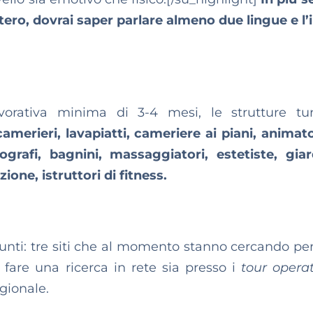
ero, dovrai saper parlare almeno due lingue e l’
avorativa minima di 3-4 mesi, le strutture tur
camerieri, lavapiatti, cameriere ai piani, animato
grafi, bagnini, massaggiatori, estetiste, giard
ione, istruttori di fitness.
unti: tre siti che al momento stanno cercando pe
oi fare una ricerca in rete sia presso i
tour opera
agionale.