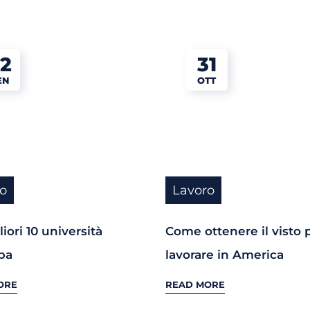
2
31
EN
OTT
o
Lavoro
iori 10 università
Come ottenere il visto 
pa
lavorare in America
ORE
READ MORE