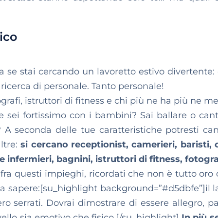
tico
ima se stai cercando un lavoretto estivo divertente
a ricerca di personale. Tanto personale!
grafi, istruttori di fitness e chi più ne ha più ne me
e sei fortissimo con i bambini? Sai ballare o cant
? A seconda delle tue caratteristiche potresti can
ltre:
si cercano receptionist, camerieri, baristi, 
infermieri, bagnini, istruttori di fitness, fotogra
ra questi impieghi, ricordati che non è tutto oro 
a sapere:[su_highlight background=”#d5dbfe”]il l
ro serrati. Dovrai dimostrare di essere allegro, pa
vello sia emotivo che fisico.[/su_highlight]
In più se