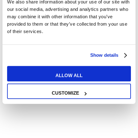
We also share information about your use of our site with
Articoli divertenti su film e musica
our social media, advertising and analytics partners who
In quanto di età superiore ai 16 anni, dichiaro di acconsentire
may combine it with other information that you’ve
al trattamento dei miei dati personali in conformità
provided to them or that they’ve collected from your use
all’
informativa privacy
.
of their services.
Desidero ricevere comunicazioni commerciali e promozionali
relative ai prodotti e servizi a marchio MyES
Show details
** le sedi contrassegnate con * offrono sempre solo corsi online
RICHIEDI INFORMAZIONI
ALLOW ALL
CUSTOMIZE