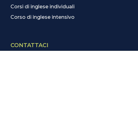
Corsi di inglese individuali
Corso di inglese intensivo
CONTATTACI
Contatti
La scuola più vicina
Tutte le scuole
Info corsi di inglese
SCOPRI DI PIÙ