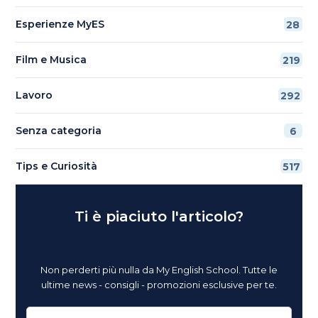
Esperienze MyES
28
Film e Musica
219
Lavoro
292
Senza categoria
6
Tips e Curiosità
517
Ti è piaciuto l'articolo?
Non perderti più nulla da My English School. Tutte le
ultime news - consigli - promozioni esclusive per te.