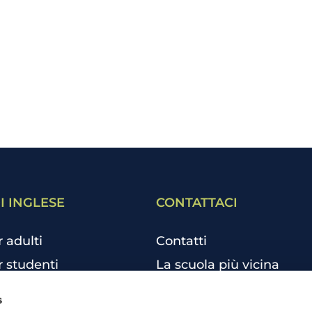
I INGLESE
CONTATTACI
r adulti
Contatti
r studenti
La scuola più vicina
r bambini e ragazzi
Tutte le scuole
s