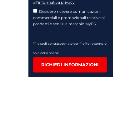
all’
informativa privacy
.
Desidero ricevere comunicazioni
commerciali e promozionali relative ai
prodotti e servizi a marchio MyES
** le sedi contrassegnate con * offrono sempre
solo corsi online
RICHIEDI INFORMAZIONI