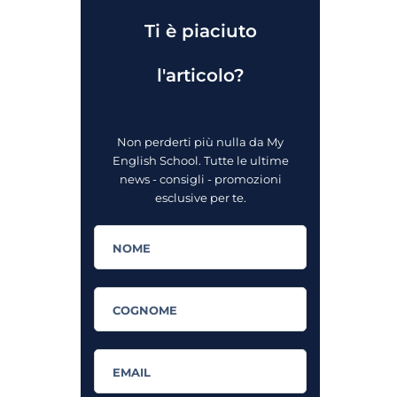
Ti è piaciuto
l'articolo?
Non perderti più nulla da My
English School. Tutte le ultime
news - consigli - promozioni
esclusive per te.