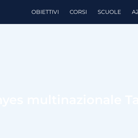
OBIETTIVI
CORSI
SCUOLE
A
yes multinazionale T