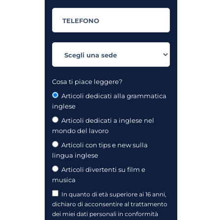
Cosa ti piace leggere?
Articoli dedicati alla grammatica
inglese
Articoli dedicati a inglese nel
mondo del lavoro
Articoli con tips e new sulla
lingua inglese
Articoli divertenti su film e
musica
In quanto di età superiore ai 16 anni,
dichiaro di acconsentire al trattamento
dei miei dati personali in conformità