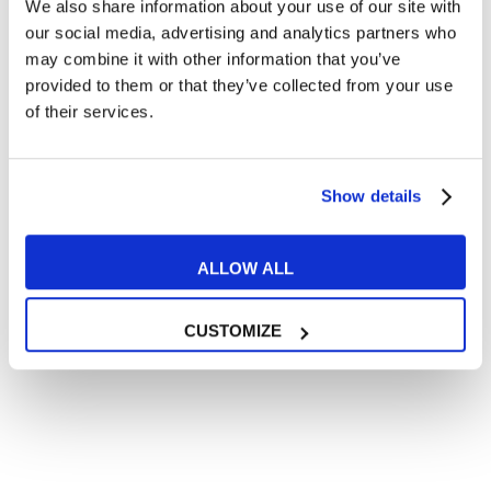
We also share information about your use of our site with
Articoli divertenti su film e musica
our social media, advertising and analytics partners who
In quanto di età superiore ai 16 anni, dichiaro di acconsentire
may combine it with other information that you’ve
al trattamento dei miei dati personali in conformità
provided to them or that they’ve collected from your use
all’
informativa privacy
.
of their services.
Desidero ricevere comunicazioni commerciali e promozionali
relative ai prodotti e servizi a marchio MyES
Show details
** le sedi contrassegnate con * offrono sempre solo corsi online
RICHIEDI INFORMAZIONI
ALLOW ALL
CUSTOMIZE