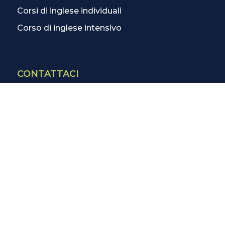
Corsi di inglese individuali
Corso di inglese intensivo
CONTATTACI
Contatti
La scuola più vicina
Tutte le scuole
Info corsi di inglese
SCOPRI DI PIÙ