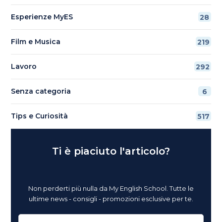
Esperienze MyES
28
Film e Musica
219
Lavoro
292
Senza categoria
6
Tips e Curiosità
517
Ti è piaciuto l'articolo?
Non perderti più nulla da My English School. Tutte le
ultime news - consigli - promozioni esclusive per te.