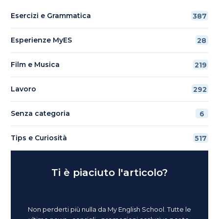
Esercizi e Grammatica
387
Esperienze MyES
28
Film e Musica
219
Lavoro
292
Senza categoria
6
Tips e Curiosità
517
Ti è piaciuto l'articolo?
Non perderti più nulla da My English School. Tutte le