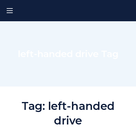
left-handed drive Tag
Tag:
left-handed
drive