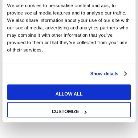
Cosa ti piace leggere?
We use cookies to personalise content and ads, to
provide social media features and to analyse our traffic.
Articoli dedicati alla grammatica inglese
We also share information about your use of our site with
Articoli dedicati a inglese nel mondo del lavoro
our social media, advertising and analytics partners who
Articoli con tips e new sulla lingua inglese
may combine it with other information that you’ve
Articoli divertenti su film e musica
provided to them or that they’ve collected from your use
of their services.
In quanto di età superiore ai 16 anni, dichiaro di acconsentire
al trattamento dei miei dati personali in conformità
all’
informativa privacy
.
Desidero ricevere comunicazioni commerciali e promozionali
Show details
relative ai prodotti e servizi a marchio MyES
ALLOW ALL
** le sedi contrassegnate con * offrono sempre solo corsi online
RICHIEDI INFORMAZIONI
CUSTOMIZE