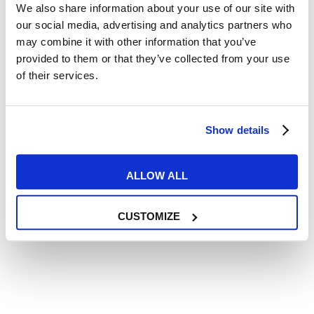
We also share information about your use of our site with
Pronomi dimostrativi in
our social media, advertising and analytics partners who
may combine it with other information that you’ve
inglese: quali sono e come si
provided to them or that they’ve collected from your use
usano?
of their services.
READ MORE
Show details
ALLOW ALL
26
MAG
CUSTOMIZE