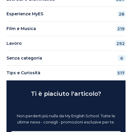
Esperienze MyES
28
Film e Musica
219
Lavoro
292
Senza categoria
6
Tips e Curiosità
517
Ti è piaciuto l'articolo?
Non perderti più nulla da My English School. Tutte le
ultime news - consigli - promozioni esclusive per te.