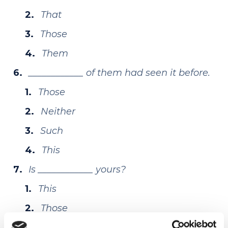
That
Those
Them
____________ of them had seen it before.
Those
Neither
Such
This
Is ____________ yours?
This
Those
These