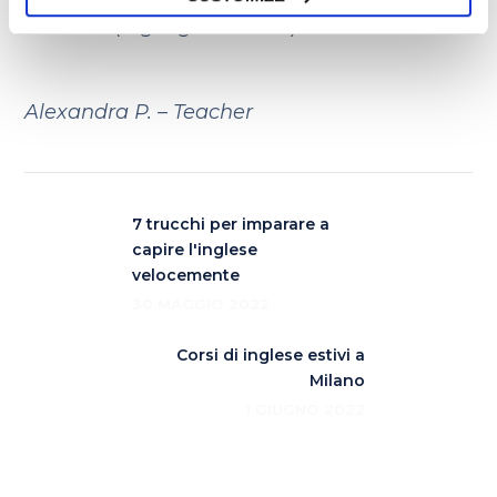
Answers (highlight to read):
A, C, D, C, A, B,
A, B, C
Alexandra P. – Teacher
7 trucchi per imparare a
capire l'inglese
velocemente
30 MAGGIO 2022
Corsi di inglese estivi a
Milano
1 GIUGNO 2022