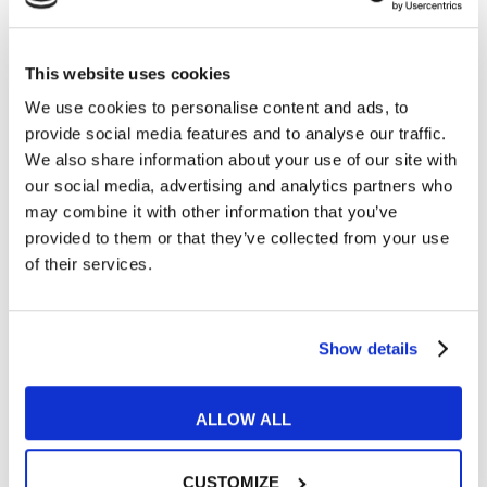
Such
This website uses cookies
Please give me one of ____________.
We use cookies to personalise content and ads, to
That
provide social media features and to analyse our traffic.
We also share information about your use of our site with
Those
our social media, advertising and analytics partners who
This
may combine it with other information that you’ve
provided to them or that they’ve collected from your use
Such
of their services.
____________ are very nice!
This
Show details
That
These
ALLOW ALL
Such
CUSTOMIZE