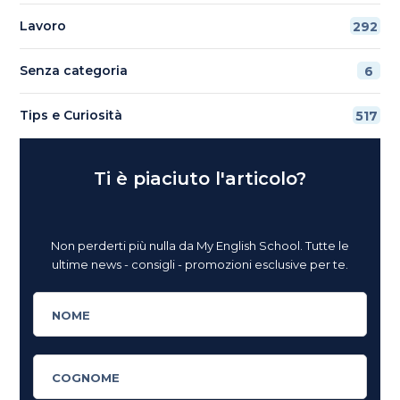
Lavoro
292
Senza categoria
6
Tips e Curiosità
517
Ti è piaciuto l'articolo?
Non perderti più nulla da My English School. Tutte le
ultime news - consigli - promozioni esclusive per te.