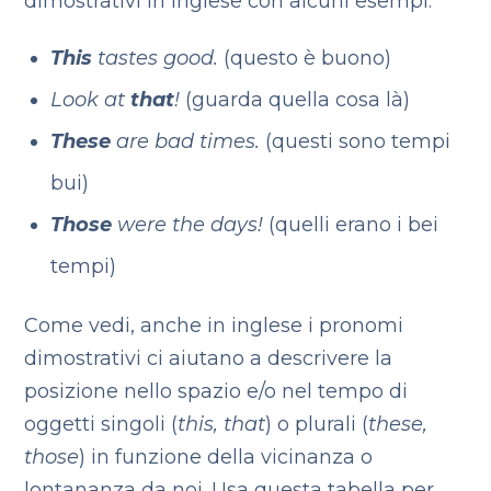
dimostrativi in inglese con alcuni esempi:
This
tastes good.
(questo è buono)
Look at
that
!
(guarda quella cosa là)
These
are bad times.
(questi sono tempi
bui)
Those
were the days!
(quelli erano i bei
tempi)
Come vedi, anche in inglese i pronomi
dimostrativi ci aiutano a descrivere la
posizione nello spazio e/o nel tempo di
oggetti singoli (
this, that
) o plurali (
these,
those
) in funzione della vicinanza o
lontananza da noi. Usa questa tabella per