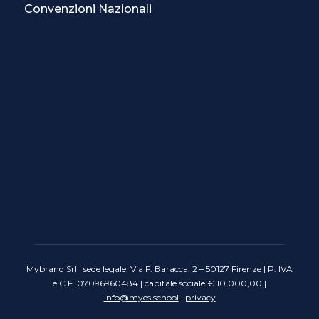
Convenzioni Nazionali
Mybrand Srl | sede legale: Via F. Baracca, 2 – 50127 Firenze | P. IVA
e C.F. 07096960484 | capitale sociale € 10.000,00 |
info@myes.school
|
privacy