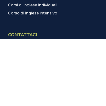
Corsi di inglese individuali
Corso di inglese intensivo
CONTATTACI
Contatti
La scuola più vicina
Tutte le scuole
Info corsi di inglese
SCOPRI DI PIÙ