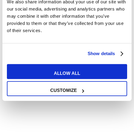
We also share information about your use of our site with
Articoli divertenti su film e musica
our social media, advertising and analytics partners who
In quanto di età superiore ai 16 anni, dichiaro di acconsentire
may combine it with other information that you’ve
al trattamento dei miei dati personali in conformità
provided to them or that they’ve collected from your use
all’
informativa privacy
.
of their services.
Desidero ricevere comunicazioni commerciali e promozionali
relative ai prodotti e servizi a marchio MyES
Show details
** le sedi contrassegnate con * offrono sempre solo corsi online
RICHIEDI INFORMAZIONI
ALLOW ALL
CUSTOMIZE