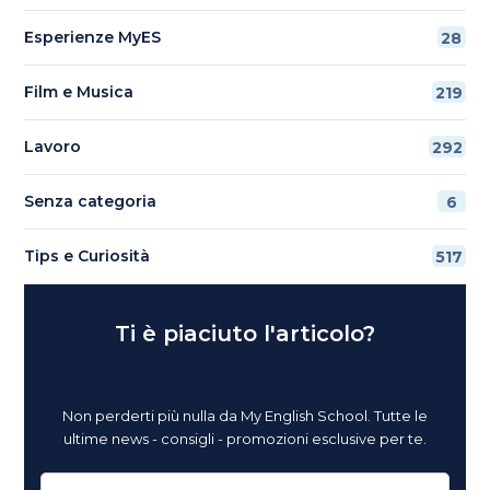
Esperienze MyES
28
Film e Musica
219
Lavoro
292
Senza categoria
6
Tips e Curiosità
517
Ti è piaciuto l'articolo?
Non perderti più nulla da My English School. Tutte le
ultime news - consigli - promozioni esclusive per te.