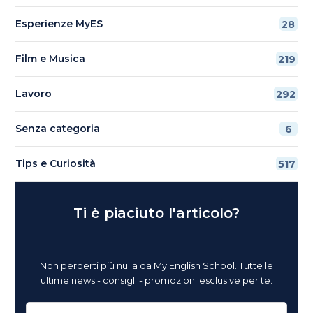
Esperienze MyES
28
Film e Musica
219
Lavoro
292
Senza categoria
6
Tips e Curiosità
517
Ti è piaciuto l'articolo?
Non perderti più nulla da My English School. Tutte le
ultime news - consigli - promozioni esclusive per te.