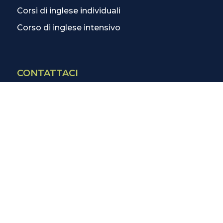
Corsi di inglese individuali
Corso di inglese intensivo
CONTATTACI
Contatti
La scuola più vicina
Tutte le scuole
Info corsi di inglese
SCOPRI DI PIÙ