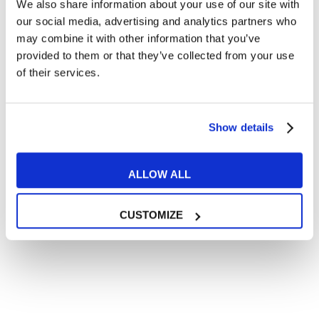
We also share information about your use of our site with
Articoli divertenti su film e musica
our social media, advertising and analytics partners who
In quanto di età superiore ai 16 anni, dichiaro di acconsentire
may combine it with other information that you’ve
al trattamento dei miei dati personali in conformità
provided to them or that they’ve collected from your use
all’
informativa privacy
.
of their services.
Desidero ricevere comunicazioni commerciali e promozionali
relative ai prodotti e servizi a marchio MyES
Show details
** le sedi contrassegnate con * offrono sempre solo corsi online
RICHIEDI INFORMAZIONI
ALLOW ALL
CUSTOMIZE