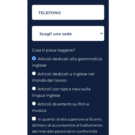
Cosa ti piace leggere?
Articoli dedicati alla grammatica
inglese
Articoli dedicati a inglese nel
mondo del lavoro
Articoli con tips e new sulla
lingua inglese
Articoli divertenti su film e
musica
In quanto di età superiore ai 16 anni,
dichiaro di acconsentire al trattamento
dei miei dati personali in conformità