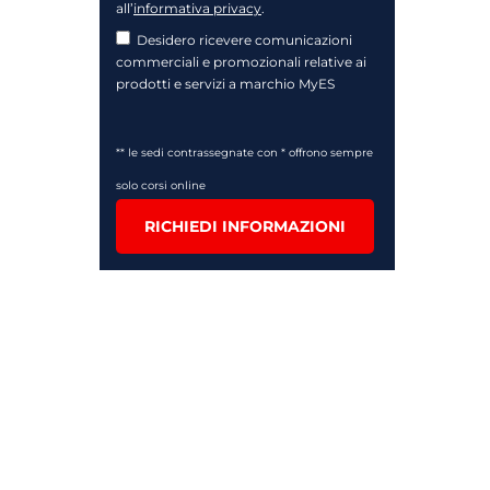
all’
informativa privacy
.
Desidero ricevere comunicazioni
commerciali e promozionali relative ai
prodotti e servizi a marchio MyES
** le sedi contrassegnate con * offrono sempre
solo corsi online
RICHIEDI INFORMAZIONI