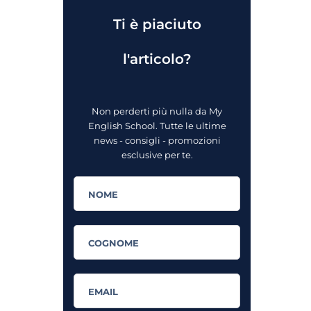
Ti è piaciuto
l'articolo?
Non perderti più nulla da My
English School. Tutte le ultime
news - consigli - promozioni
esclusive per te.