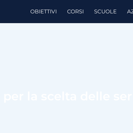
OBIETTIVI
CORSI
SCUOLE
A
per la scelta delle se