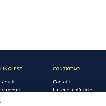
I INGLESE
CONTATTACI
r adulti
Contatti
r studenti
La scuola più vicina
r bambini e ragazzi
Tutte le scuole
s