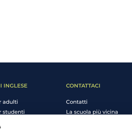
I INGLESE
CONTATTACI
r adulti
Contatti
r studenti
La scuola più vicina
r bambini e ragazzi
Tutte le scuole
s