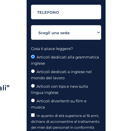
Cosa ti piace leggere?
Articoli dedicati alla grammatica
inglese
Articoli dedicati a inglese nel
mondo del lavoro
li”
Articoli con tips e new sulla
lingua inglese
Articoli divertenti su film e
musica
In quanto di età superiore ai 16 anni,
dichiaro di acconsentire al trattamento
dei miei dati personali in conformità