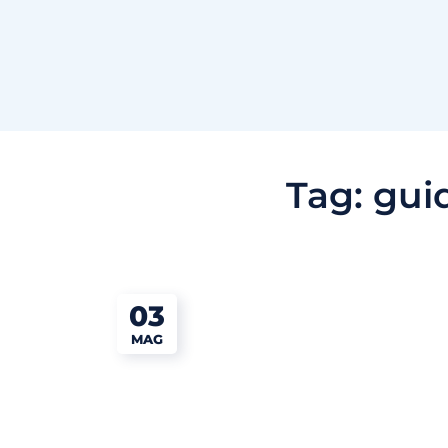
Tag:
guid
03
MAG