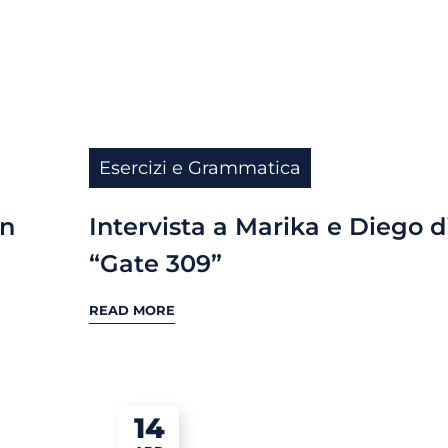
Esercizi e Grammatica
in
Intervista a Marika e Diego d
“Gate 309”
READ MORE
14