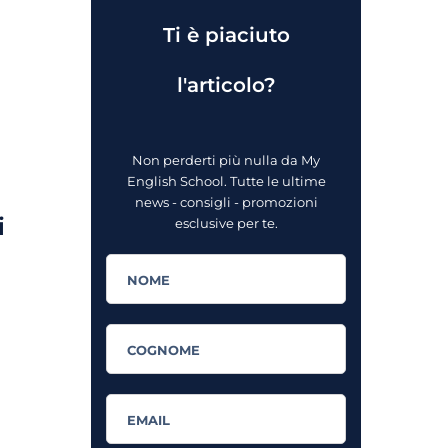
Ti è piaciuto
l'articolo?
Non perderti più nulla da My
English School. Tutte le ultime
news - consigli - promozioni
i
esclusive per te.