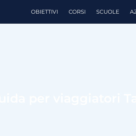
OBIETTIVI
CORSI
SCUOLE
A
uida per viaggiatori T