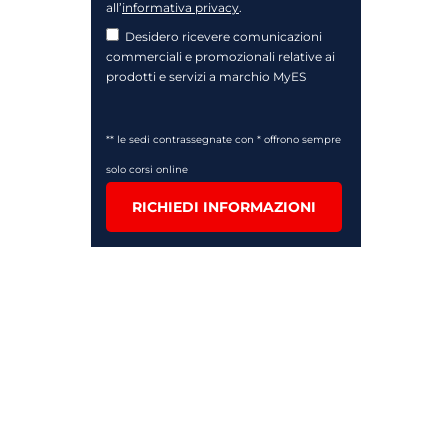
all’
informativa privacy
.
Desidero ricevere comunicazioni
commerciali e promozionali relative ai
prodotti e servizi a marchio MyES
** le sedi contrassegnate con * offrono sempre
solo corsi online
RICHIEDI INFORMAZIONI