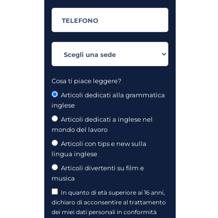
Cosa ti piace leggere?
Articoli dedicati alla grammatica
inglese
Articoli dedicati a inglese nel
mondo del lavoro
Articoli con tips e new sulla
lingua inglese
Articoli divertenti su film e
musica
In quanto di età superiore ai 16 anni,
dichiaro di acconsentire al trattamento
dei miei dati personali in conformità