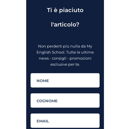
Ti è piaciuto
l'articolo?
Non perderti più nulla da My
English School. Tutte le ultime
news - consigli - promozioni
esclusive per te.