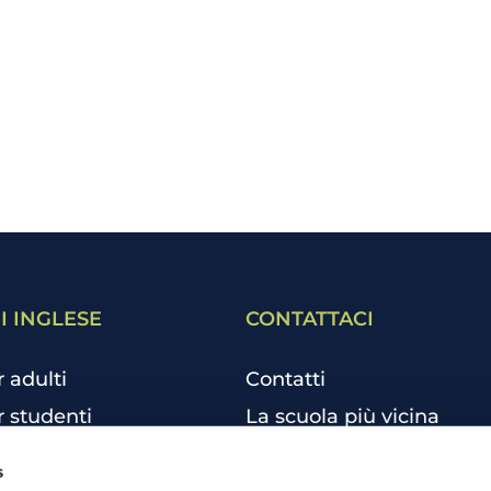
I INGLESE
CONTATTACI
r adulti
Contatti
r studenti
La scuola più vicina
r bambini e ragazzi
Tutte le scuole
s