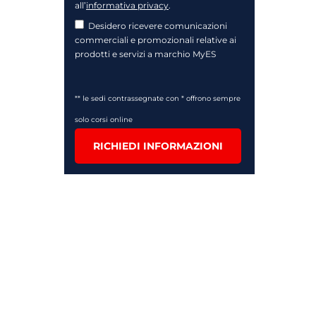
all’
informativa privacy
.
Desidero ricevere comunicazioni
commerciali e promozionali relative ai
prodotti e servizi a marchio MyES
** le sedi contrassegnate con * offrono sempre
solo corsi online
RICHIEDI INFORMAZIONI