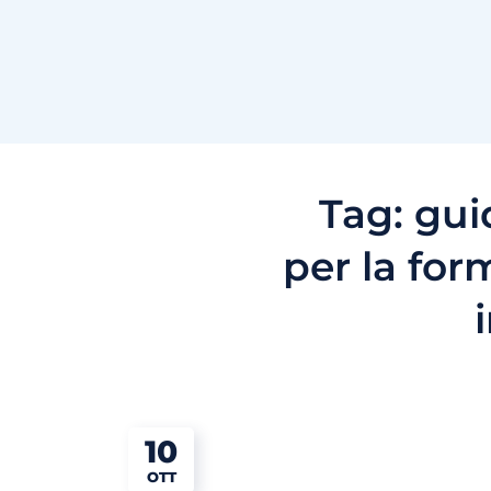
Tag:
gui
per la for
10
OTT