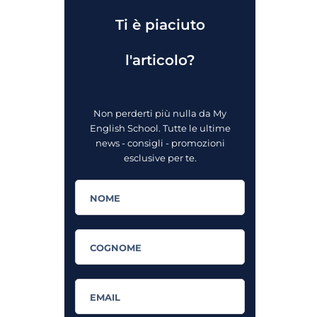
Ti è piaciuto
l'articolo?
Non perderti più nulla da My
English School. Tutte le ultime
news - consigli - promozioni
esclusive per te.