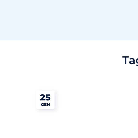
Ta
25
GEN