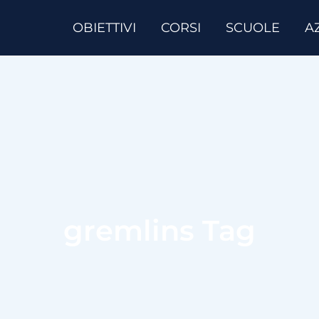
OBIETTIVI
CORSI
SCUOLE
A
gremlins Tag