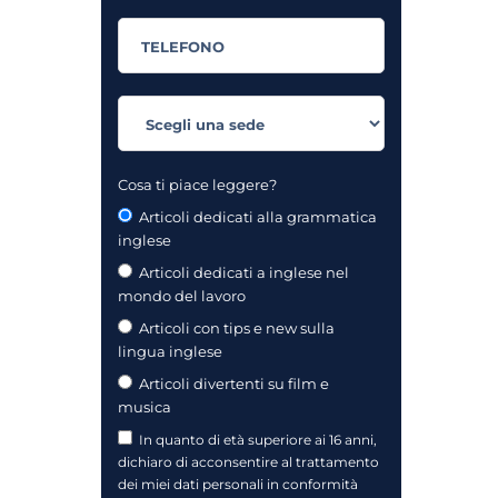
Cosa ti piace leggere?
Articoli dedicati alla grammatica
inglese
Articoli dedicati a inglese nel
mondo del lavoro
Articoli con tips e new sulla
lingua inglese
Articoli divertenti su film e
musica
In quanto di età superiore ai 16 anni,
dichiaro di acconsentire al trattamento
dei miei dati personali in conformità