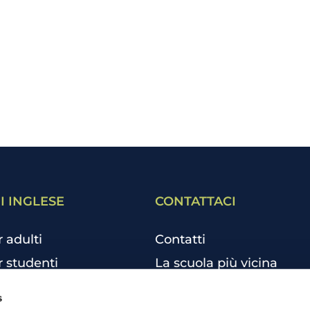
I INGLESE
CONTATTACI
r adulti
Contatti
r studenti
La scuola più vicina
r bambini e ragazzi
Tutte le scuole
s