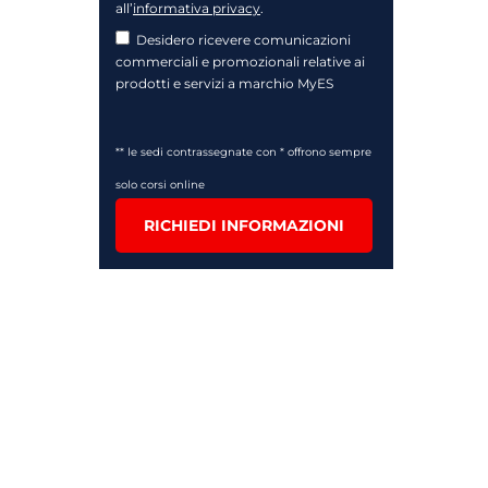
all’
informativa privacy
.
Desidero ricevere comunicazioni
commerciali e promozionali relative ai
prodotti e servizi a marchio MyES
** le sedi contrassegnate con * offrono sempre
solo corsi online
RICHIEDI INFORMAZIONI