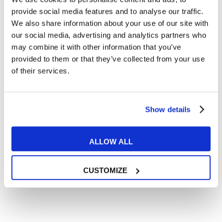
Articoli dedicati alla grammatica inglese
provide social media features and to analyse our traffic.
Articoli dedicati a inglese nel mondo del lavoro
We also share information about your use of our site with
Articoli con tips e new sulla lingua inglese
our social media, advertising and analytics partners who
may combine it with other information that you’ve
Articoli divertenti su film e musica
provided to them or that they’ve collected from your use
In quanto di età superiore ai 16 anni, dichiaro di acconsentire
of their services.
al trattamento dei miei dati personali in conformità
all’
informativa privacy
.
Desidero ricevere comunicazioni commerciali e promozionali
relative ai prodotti e servizi a marchio MyES
Show details
** le sedi contrassegnate con * offrono sempre solo corsi online
ALLOW ALL
RICHIEDI INFORMAZIONI
CUSTOMIZE