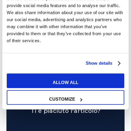
Categorie
provide social media features and to analyse our traffic.
We also share information about your use of our site with
Esercizi e Grammatica
387
our social media, advertising and analytics partners who
may combine it with other information that you’ve
Esperienze MyES
28
provided to them or that they’ve collected from your use
of their services.
Film e Musica
219
Lavoro
292
Show details
Senza categoria
6
ALLOW ALL
Tips e Curiosità
517
CUSTOMIZE
Ti è piaciuto l'articolo?