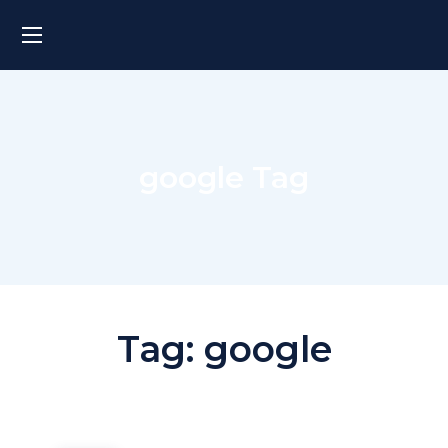
google Tag
Tag:
google