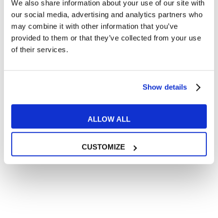
We also share information about your use of our site with
Articoli divertenti su film e musica
our social media, advertising and analytics partners who
In quanto di età superiore ai 16 anni, dichiaro di acconsentire
may combine it with other information that you’ve
al trattamento dei miei dati personali in conformità
provided to them or that they’ve collected from your use
all’
informativa privacy
.
of their services.
Desidero ricevere comunicazioni commerciali e promozionali
relative ai prodotti e servizi a marchio MyES
Show details
** le sedi contrassegnate con * offrono sempre solo corsi online
RICHIEDI INFORMAZIONI
ALLOW ALL
CUSTOMIZE