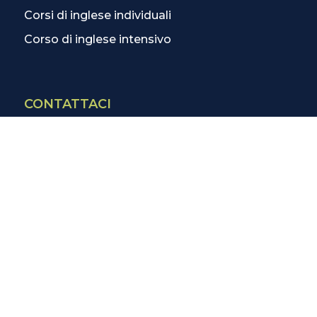
Corsi di inglese individuali
Corso di inglese intensivo
CONTATTACI
Contatti
La scuola più vicina
Tutte le scuole
Info corsi di inglese
SCOPRI DI PIÙ