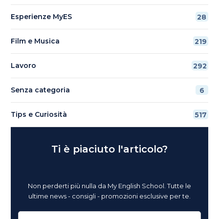
Esperienze MyES
28
Film e Musica
219
Lavoro
292
Senza categoria
6
Tips e Curiosità
517
Ti è piaciuto l'articolo?
Non perderti più nulla da My English School. Tutte le
ultime news - consigli - promozioni esclusive per te.