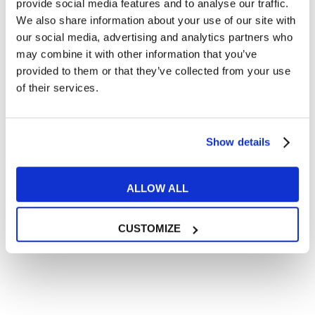
provide social media features and to analyse our traffic.
We also share information about your use of our site with
Articoli con tips e new sulla lingua inglese
our social media, advertising and analytics partners who
Articoli divertenti su film e musica
may combine it with other information that you’ve
In quanto di età superiore ai 16 anni, dichiaro di acconsentire
provided to them or that they’ve collected from your use
al trattamento dei miei dati personali in conformità
of their services.
all’
informativa privacy
.
Desidero ricevere comunicazioni commerciali e promozionali
relative ai prodotti e servizi a marchio MyES
Show details
** le sedi contrassegnate con * offrono sempre solo corsi online
ALLOW ALL
RICHIEDI INFORMAZIONI
CUSTOMIZE