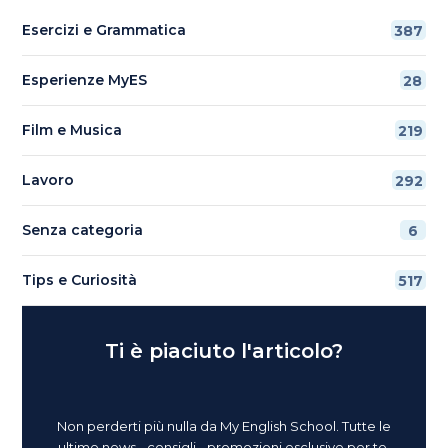
Esercizi e Grammatica
387
Esperienze MyES
28
Film e Musica
219
Lavoro
292
Senza categoria
6
Tips e Curiosità
517
Ti è piaciuto l'articolo?
Non perderti più nulla da My English School. Tutte le
ultime news - consigli - promozioni esclusive per te.