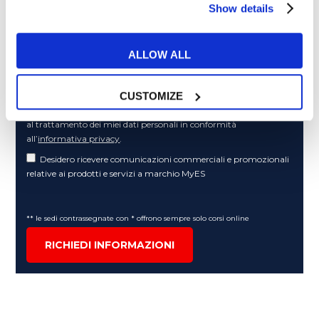
Cosa ti piace leggere?
Show details
Articoli dedicati alla grammatica inglese
Articoli dedicati a inglese nel mondo del lavoro
ALLOW ALL
Articoli con tips e new sulla lingua inglese
Articoli divertenti su film e musica
CUSTOMIZE
In quanto di età superiore ai 16 anni, dichiaro di acconsentire
al trattamento dei miei dati personali in conformità
all’
informativa privacy
.
Desidero ricevere comunicazioni commerciali e promozionali
relative ai prodotti e servizi a marchio MyES
** le sedi contrassegnate con * offrono sempre solo corsi online
RICHIEDI INFORMAZIONI