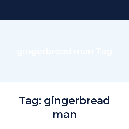
gingerbread man Tag
Tag:
gingerbread
man