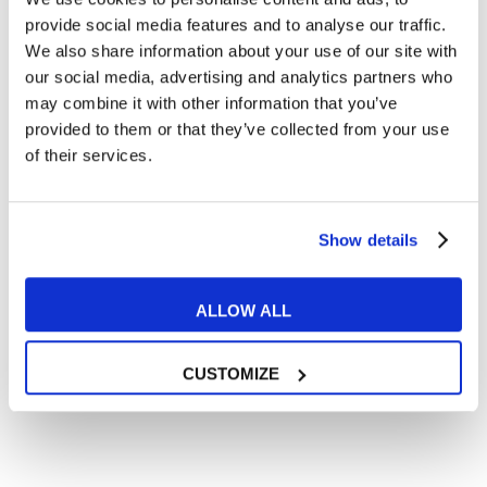
Articoli dedicati alla grammatica inglese
provide social media features and to analyse our traffic.
Articoli dedicati a inglese nel mondo del lavoro
We also share information about your use of our site with
Articoli con tips e new sulla lingua inglese
our social media, advertising and analytics partners who
may combine it with other information that you’ve
Articoli divertenti su film e musica
provided to them or that they’ve collected from your use
In quanto di età superiore ai 16 anni, dichiaro di acconsentire
of their services.
al trattamento dei miei dati personali in conformità
all’
informativa privacy
.
Desidero ricevere comunicazioni commerciali e promozionali
relative ai prodotti e servizi a marchio MyES
Show details
** le sedi contrassegnate con * offrono sempre solo corsi online
ALLOW ALL
RICHIEDI INFORMAZIONI
CUSTOMIZE