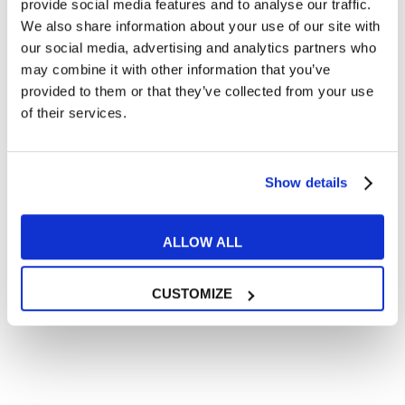
provide social media features and to analyse our traffic.
We also share information about your use of our site with
Articoli con tips e new sulla lingua inglese
our social media, advertising and analytics partners who
Articoli divertenti su film e musica
may combine it with other information that you’ve
In quanto di età superiore ai 16 anni, dichiaro di acconsentire
provided to them or that they’ve collected from your use
al trattamento dei miei dati personali in conformità
of their services.
all’
informativa privacy
.
Desidero ricevere comunicazioni commerciali e promozionali
relative ai prodotti e servizi a marchio MyES
Show details
** le sedi contrassegnate con * offrono sempre solo corsi online
ALLOW ALL
RICHIEDI INFORMAZIONI
CUSTOMIZE