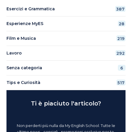
Esercizi e Grammatica
387
Esperienze MyES
28
Film e Musica
219
Lavoro
292
Senza categoria
6
Tips e Curiosità
517
Ti è piaciuto l'articolo?
Non perderti più nulla da My English School. Tutte le
ultime news - consigli - promozioni esclusive per te.