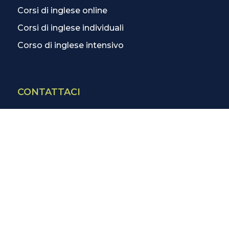
Corsi di inglese online
Corsi di inglese individuali
Corso di inglese intensivo
CONTATTACI
Contatti
La scuola più vicina
Tutte le scuole
Info corsi di inglese
SCOPRI DI PIÙ