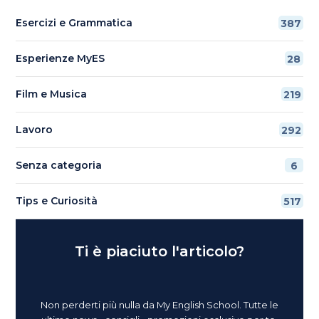
Esercizi e Grammatica
387
Esperienze MyES
28
Film e Musica
219
Lavoro
292
Senza categoria
6
Tips e Curiosità
517
Ti è piaciuto l'articolo?
Non perderti più nulla da My English School. Tutte le