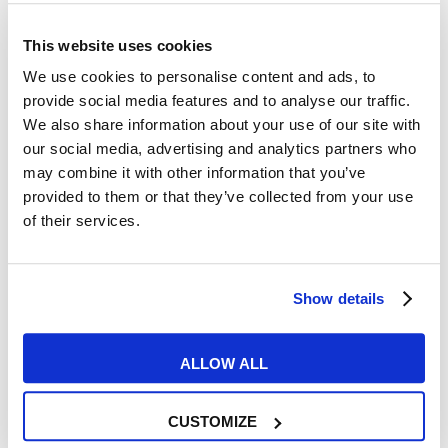
This website uses cookies
02
We use cookies to personalise content and ads, to
MAR
provide social media features and to analyse our traffic.
We also share information about your use of our site with
our social media, advertising and analytics partners who
may combine it with other information that you’ve
provided to them or that they’ve collected from your use
of their services.
Esperienze MyES
Show details
L’inglese per il proprio futuro?
ALLOW ALL
Realizzarlo è possibile, con
MyES!
CUSTOMIZE