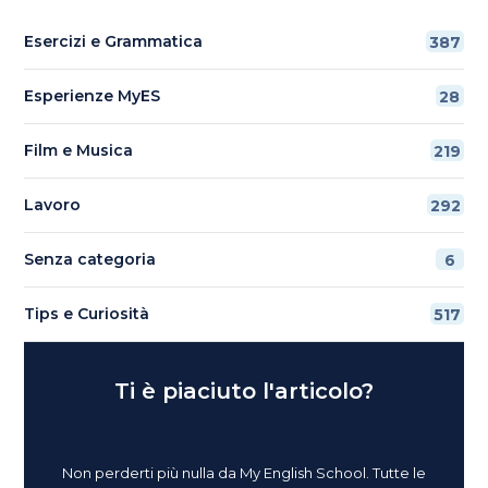
Esercizi e Grammatica
387
Esperienze MyES
28
Film e Musica
219
Lavoro
292
Senza categoria
6
Tips e Curiosità
517
Ti è piaciuto l'articolo?
Non perderti più nulla da My English School. Tutte le