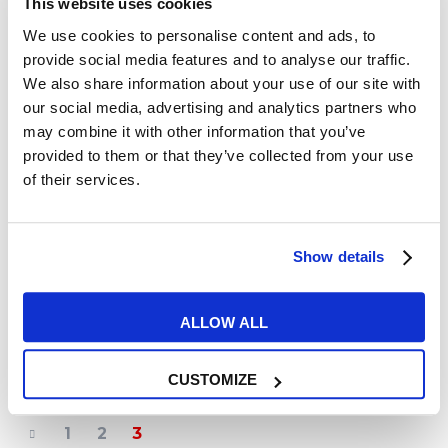
This website uses cookies
GEN
We use cookies to personalise content and ads, to
provide social media features and to analyse our traffic.
We also share information about your use of our site with
our social media, advertising and analytics partners who
may combine it with other information that you’ve
provided to them or that they’ve collected from your use
of their services.
Tips e Curiosità
Show details
La storia di Giuseppe, studente
87enne in MyES!
ALLOW ALL
READ MORE
CUSTOMIZE
1
2
3