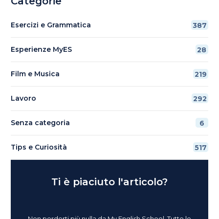
Categorie
Esercizi e Grammatica
387
Esperienze MyES
28
Film e Musica
219
Lavoro
292
Senza categoria
6
Tips e Curiosità
517
Ti è piaciuto l'articolo?
Non perderti più nulla da My English School. Tutte le