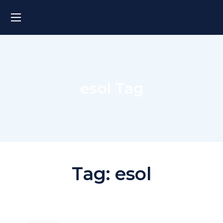
esol Tag
Tag:
esol