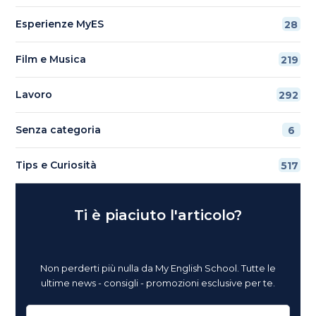
Esperienze MyES
28
Film e Musica
219
Lavoro
292
Senza categoria
6
Tips e Curiosità
517
Ti è piaciuto l'articolo?
Non perderti più nulla da My English School. Tutte le
ultime news - consigli - promozioni esclusive per te.