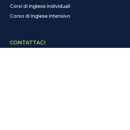
Corsi di inglese individuali
Corso di inglese intensivo
CONTATTACI
Contatti
La scuola più vicina
Tutte le scuole
Info corsi di inglese
SCOPRI DI PIÙ