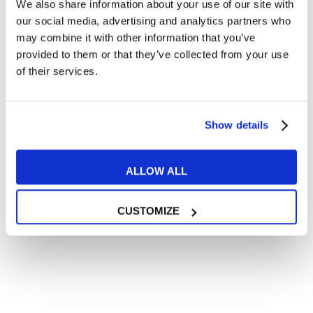
We also share information about your use of our site with
Articoli divertenti su film e musica
our social media, advertising and analytics partners who
In quanto di età superiore ai 16 anni, dichiaro di acconsentire
may combine it with other information that you’ve
al trattamento dei miei dati personali in conformità
provided to them or that they’ve collected from your use
all’
informativa privacy
.
of their services.
Desidero ricevere comunicazioni commerciali e promozionali
relative ai prodotti e servizi a marchio MyES
Show details
** le sedi contrassegnate con * offrono sempre solo corsi online
RICHIEDI INFORMAZIONI
ALLOW ALL
CUSTOMIZE