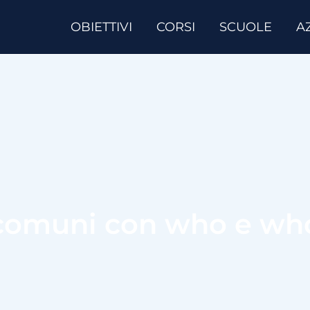
OBIETTIVI
CORSI
SCUOLE
A
 comuni con who e w