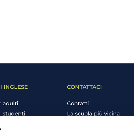
I INGLESE
CONTATTACI
r adulti
Contatti
r studenti
La scuola più vicina
r bambini e ragazzi
Tutte le scuole
s