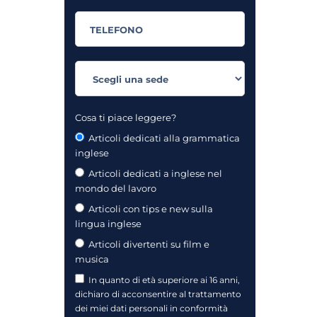
Cosa ti piace leggere?
Articoli dedicati alla grammatica
inglese
Articoli dedicati a inglese nel
mondo del lavoro
Articoli con tips e new sulla
lingua inglese
Articoli divertenti su film e
musica
In quanto di età superiore ai 16 anni,
dichiaro di acconsentire al trattamento
dei miei dati personali in conformità