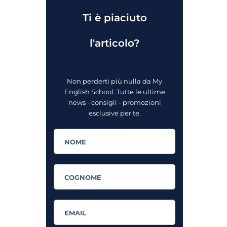
Ti è piaciuto
l'articolo?
Non perderti più nulla da My
English School. Tutte le ultime
news - consigli - promozioni
esclusive per te.