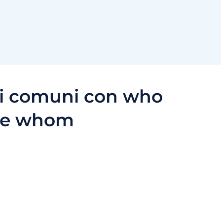
ri comuni con who
e whom