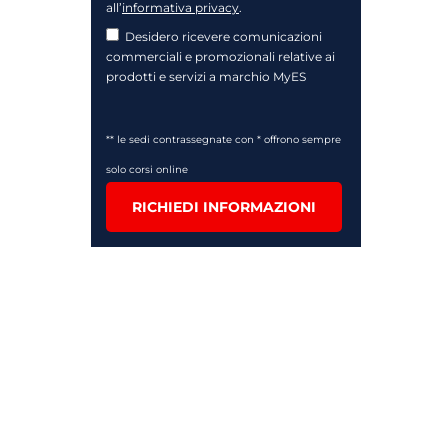
all’
informativa privacy
.
Desidero ricevere comunicazioni
commerciali e promozionali relative ai
prodotti e servizi a marchio MyES
** le sedi contrassegnate con * offrono sempre
solo corsi online
RICHIEDI INFORMAZIONI