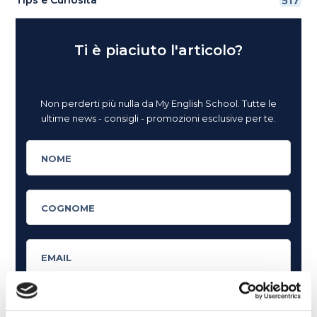
517
Ti è piaciuto l'articolo?
Non perderti più nulla da My English School. Tutte le
ultime news - consigli - promozioni esclusive per te.