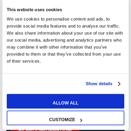
This website uses cookies
We use cookies to personalise content and ads, to
provide social media features and to analyse our traffic.
Cosa ti piace leggere?
We also share information about your use of our site with
our social media, advertising and analytics partners who
Articoli dedicati alla grammatica inglese
may combine it with other information that you’ve
Articoli dedicati a inglese nel mondo del lavoro
provided to them or that they’ve collected from your use
Articoli con tips e new sulla lingua inglese
of their services.
Articoli divertenti su film e musica
In quanto di età superiore ai 16 anni, dichiaro di acconsentire
al trattamento dei miei dati personali in conformità
Show details
all’
informativa privacy
.
Desidero ricevere comunicazioni commerciali e promozionali
relative ai prodotti e servizi a marchio MyES
ALLOW ALL
CUSTOMIZE
** le sedi contrassegnate con * offrono sempre solo corsi online
RICHIEDI INFORMAZIONI