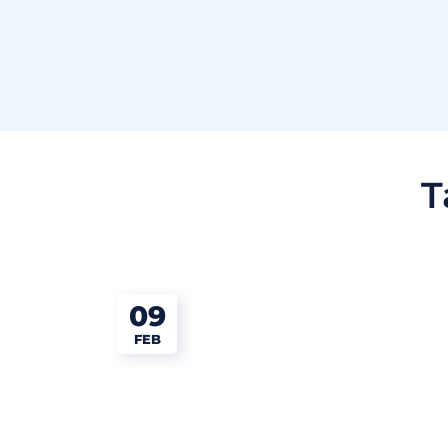
T
09
FEB