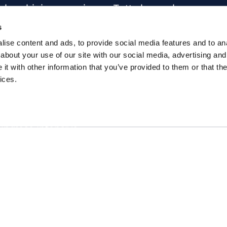
r bambini e ragazzi
Tutte le scuole
sterclass
Info corsi di inglese
s
siness English
ise content and ads, to provide social media features and to anal
about your use of our site with our social media, advertising and
per aziende
t with other information that you’ve provided to them or that the
una certificazione
ices.
 inglese online
inglese individuali
 inglese intensivo