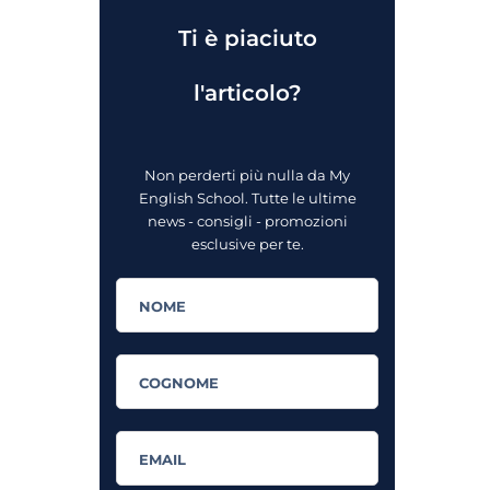
Ti è piaciuto
l'articolo?
Non perderti più nulla da My
English School. Tutte le ultime
news - consigli - promozioni
esclusive per te.