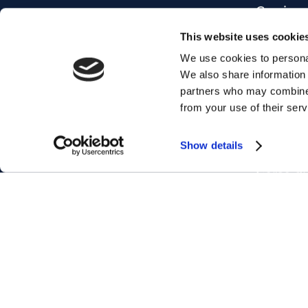
Corsi pe
CHI SIAMO
Corsi Ma
FRANCHISING
This website uses cookie
Corsi Bu
We use cookies to personal
LAVORA CON NOI
We also share information 
Inglese 
F.A.Q.
partners who may combine i
Ottieni 
DIVERSITY POLICY
from your use of their serv
Corsi di
MYES WORLD
Show details
Corsi di 
Corso di