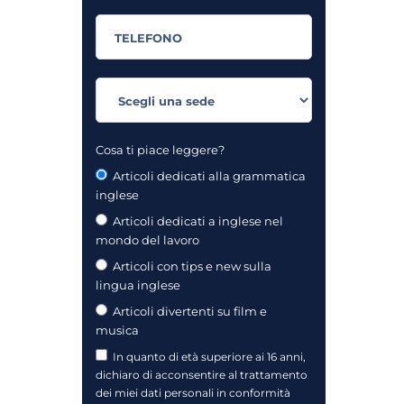
Cosa ti piace leggere?
Articoli dedicati alla grammatica
inglese
Articoli dedicati a inglese nel
mondo del lavoro
Articoli con tips e new sulla
lingua inglese
Articoli divertenti su film e
musica
In quanto di età superiore ai 16 anni,
dichiaro di acconsentire al trattamento
dei miei dati personali in conformità