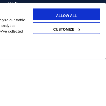
Welfare
Test di inglese
ALLOW ALL
Convenzioni Nazionali
yse our traffic.
 analytics
CUSTOMIZE
y’ve collected