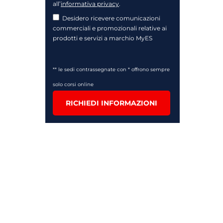
all’
informativa privacy
.
Desidero ricevere comunicazioni
commerciali e promozionali relative ai
prodotti e servizi a marchio MyES
** le sedi contrassegnate con * offrono sempre
solo corsi online
RICHIEDI INFORMAZIONI