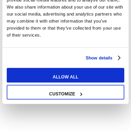
Articoli con tips e new sulla lingua inglese
We also share information about your use of our site with
our social media, advertising and analytics partners who
Articoli divertenti su film e musica
may combine it with other information that you’ve
In quanto di età superiore ai 16 anni, dichiaro di acconsentire
provided to them or that they’ve collected from your use
al trattamento dei miei dati personali in conformità
all’
informativa privacy
.
of their services.
Desidero ricevere comunicazioni commerciali e promozionali
relative ai prodotti e servizi a marchio MyES
Show details
** le sedi contrassegnate con * offrono sempre solo corsi online
ALLOW ALL
RICHIEDI INFORMAZIONI
CUSTOMIZE