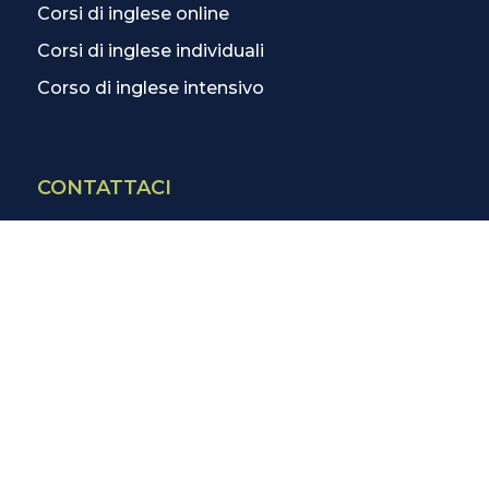
Corsi di inglese online
Corsi di inglese individuali
Corso di inglese intensivo
CONTATTACI
Contatti
La scuola più vicina
Tutte le scuole
Info corsi di inglese
SCOPRI DI PIÙ