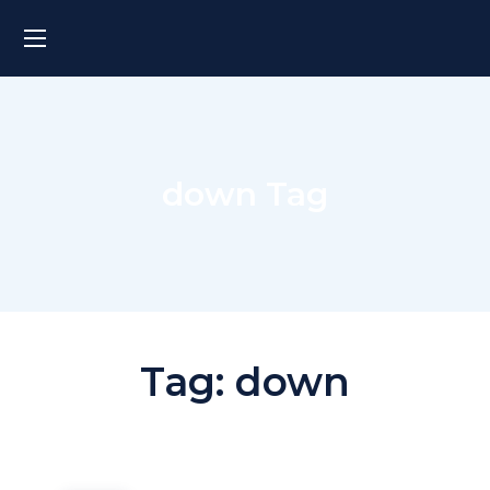
down Tag
Tag:
down