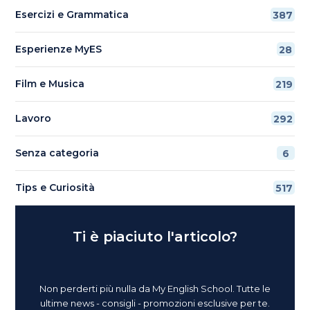
Esercizi e Grammatica
387
Esperienze MyES
28
Film e Musica
219
Lavoro
292
Senza categoria
6
Tips e Curiosità
517
Ti è piaciuto l'articolo?
Non perderti più nulla da My English School. Tutte le
ultime news - consigli - promozioni esclusive per te.